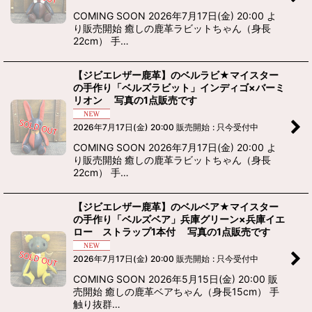
COMING SOON 2026年7月17日(金) 20:00 よ
り販売開始 癒しの鹿革ラビットちゃん（身長
22cm） 手…
【ジビエレザー鹿革】のベルラビ★マイスター
の手作り「ベルズラビット」インディゴ×バーミ
リオン 写真の1点販売です
2026年7月17日(金) 20:00 販売開始
:
只今受付中
COMING SOON 2026年7月17日(金) 20:00 よ
り販売開始 癒しの鹿革ラビットちゃん（身長
22cm） 手…
【ジビエレザー鹿革】のベルベア★マイスター
の手作り「ベルズベア」兵庫グリーン×兵庫イエ
ロー ストラップ1本付 写真の1点販売です
2026年7月17日(金) 20:00 販売開始
:
只今受付中
COMING SOON 2026年5月15日(金) 20:00 販
売開始 癒しの鹿革ベアちゃん（身長15cm） 手
触り抜群…