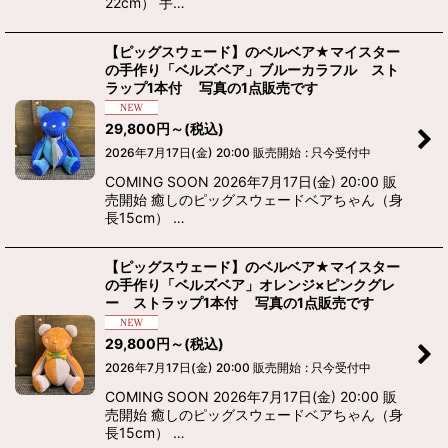
22cm） 手…
【ピッグスウェード】のベルベア★マイスター
の手作り「ベルズベア」ブルーカラフル スト
ラップ1本付 写真の1点販売です
29,800
円
～
(税込)
2026年7月17日(金) 20:00 販売開始
:
只今受付中
COMING SOON 2026年7月17日(金) 20:00 販
売開始 癒しのピッグスウェードベアちゃん（身
長15cm） …
【ピッグスウェード】のベルベア★マイスター
の手作り「ベルズベア」オレンジ×ピンクグレ
ー ストラップ1本付 写真の1点販売です
29,800
円
～
(税込)
2026年7月17日(金) 20:00 販売開始
:
只今受付中
COMING SOON 2026年7月17日(金) 20:00 販
売開始 癒しのピッグスウェードベアちゃん（身
長15cm） …