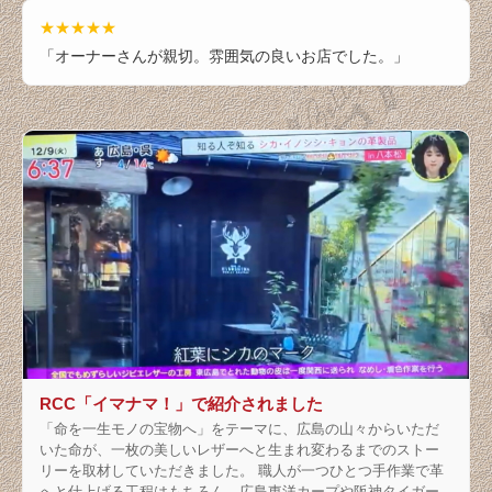
★★★★★
「オーナーさんが親切。雰囲気の良いお店でした。」
RCC「イマナマ！」で紹介されました
「命を一生モノの宝物へ」をテーマに、広島の山々からいただ
いた命が、一枚の美しいレザーへと生まれ変わるまでのストー
リーを取材していただきました。 職人が一つひとつ手作業で革
へと仕上げる工程はもちろん、広島東洋カープや阪神タイガー