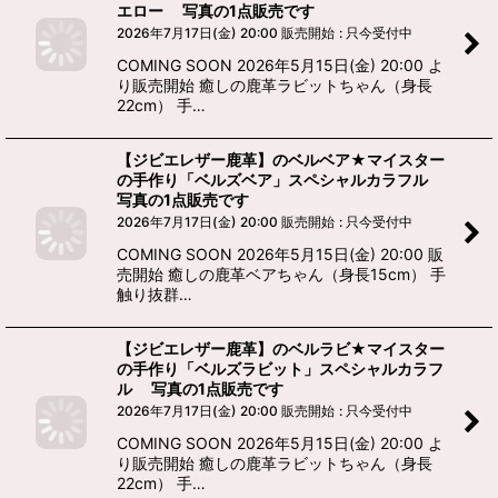
エロー 写真の1点販売です
2026年7月17日(金) 20:00 販売開始
:
只今受付中
COMING SOON 2026年5月15日(金) 20:00 よ
り販売開始 癒しの鹿革ラビットちゃん（身長
22cm） 手…
【ジビエレザー鹿革】のベルベア★マイスター
の手作り「ベルズベア」スペシャルカラフル
写真の1点販売です
2026年7月17日(金) 20:00 販売開始
:
只今受付中
COMING SOON 2026年5月15日(金) 20:00 販
売開始 癒しの鹿革ベアちゃん（身長15cm） 手
触り抜群…
【ジビエレザー鹿革】のベルラビ★マイスター
の手作り「ベルズラビット」スペシャルカラフ
ル 写真の1点販売です
2026年7月17日(金) 20:00 販売開始
:
只今受付中
COMING SOON 2026年5月15日(金) 20:00 よ
り販売開始 癒しの鹿革ラビットちゃん（身長
22cm） 手…