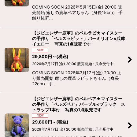
COMING SOON 2026年5月15日(金) 20:00 販
絞り込む
売開始 癒しの鹿革ベアちゃん（身長15cm） 手
触り抜群…
【ジビエレザー鹿革】のベルラビ★マイスター
の手作り「ベルズラビット」バーミリオン×兵庫
イエロー 写真の1点販売です
29,800
円
～
(税込)
2026年7月17日(金) 20:00 販売開始
:
只今受付中
COMING SOON 2026年7月17日(金) 20:00 よ
り販売開始 癒しの鹿革ラビットちゃん（身長
22cm） 手…
【ジビエレザー鹿革】のベルベア★マイスター
の手作り「ベルズベア」パープル×ブラック ス
トラップ1本付 写真の1点販売です
29,800
円
～
(税込)
2026年7月17日(金) 20:00 販売開始
:
只今受付中