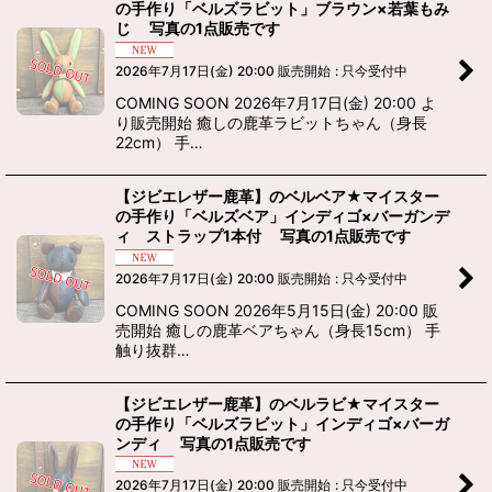
の手作り「ベルズラビット」ブラウン×若葉もみ
じ 写真の1点販売です
2026年7月17日(金) 20:00 販売開始
:
只今受付中
COMING SOON 2026年7月17日(金) 20:00 よ
り販売開始 癒しの鹿革ラビットちゃん（身長
22cm） 手…
【ジビエレザー鹿革】のベルベア★マイスター
の手作り「ベルズベア」インディゴ×バーガンデ
ィ ストラップ1本付 写真の1点販売です
2026年7月17日(金) 20:00 販売開始
:
只今受付中
COMING SOON 2026年5月15日(金) 20:00 販
売開始 癒しの鹿革ベアちゃん（身長15cm） 手
触り抜群…
【ジビエレザー鹿革】のベルラビ★マイスター
の手作り「ベルズラビット」インディゴ×バーガ
ンディ 写真の1点販売です
2026年7月17日(金) 20:00 販売開始
:
只今受付中