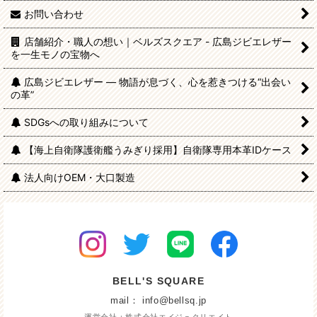
お問い合わせ
店舗紹介・職人の想い｜ベルズスクエア - 広島ジビエレザー
を一生モノの宝物へ
広島ジビエレザー — 物語が息づく、心を惹きつける“出会い
の革”
SDGsへの取り組みについて
【海上自衛隊護衛艦うみぎり採用】自衛隊専用本革IDケース
法人向けOEM・大口製造
BELL'S SQUARE
mail： info@bellsq.jp