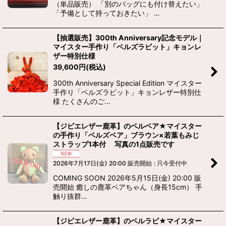
（単品販売） 「別のバッグにも付け替えたい」
「予備として持っておきたい」 …
【抽選販売】300th Anniversary記念モデル｜
マイスター手作り「ベルズラビット」キョンレ
ザー特別仕様
39,600
円
(税込)
300th Anniversary Special Edition マイスター
手作り「ベルズラビット」キョンレザー特別仕
様 たくさんのご…
【ジビエレザー鹿革】のベルベア★マイスター
の手作り「ベルズベア」ブラウン×若葉もみじ
ストラップ1本付 写真の1点販売です
2026年7月17日(金) 20:00 販売開始
:
只今受付中
COMING SOON 2026年5月15日(金) 20:00 販
売開始 癒しの鹿革ベアちゃん（身長15cm） 手
触り抜群…
【ジビエレザー鹿革】のベルラビ★マイスター