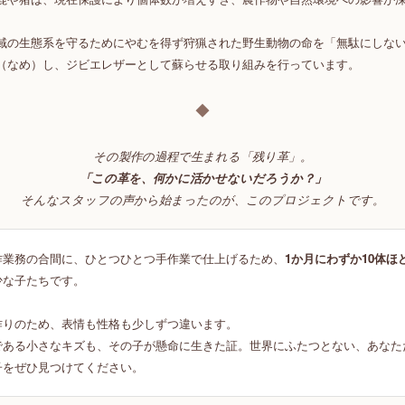
域の生態系を守るためにやむを得ず狩猟された野生動物の命を「無駄にしな
（なめ）し、ジビエレザーとして蘇らせる取り組みを行っています。
◆
その製作の過程で生まれる「残り革」。
「この革を、何かに活かせないだろうか？」
そんなスタッフの声から始まったのが、このプロジェクトです。
作業務の合間に、ひとつひとつ手作業で仕上げるため、
1か月にわずか10体ほ
少な子たちです。
作りのため、表情も性格も少しずつ違います。
である小さなキズも、その子が懸命に生きた証。世界にふたつとない、あなた
子をぜひ見つけてください。