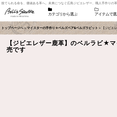
捨てられる命を、価値ある革へ。未来につなぐ広島ジビエレザー、職人手作りの革小物シ
カテゴリから選ぶ
アイテムで選
トップページへ
>
マイスターの手作り☆ベルズベア&ベルズラビット
>
【ジビエ
【ジビエレザー鹿革】のベルラビ★マ
売です