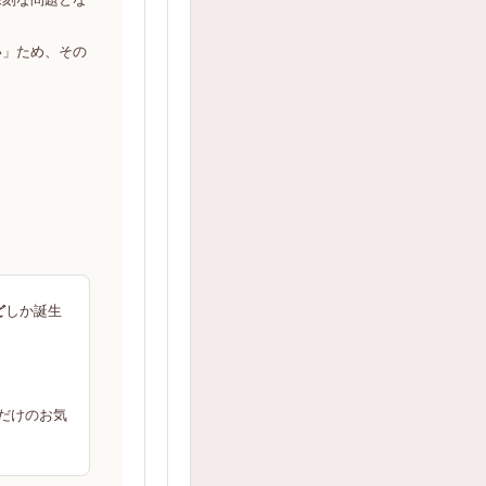
い」ため、その
ど
しか誕生
だけのお気