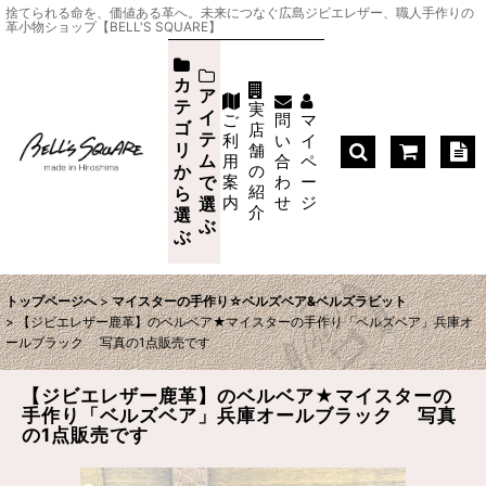
捨てられる命を、価値ある革へ。未来につなぐ広島ジビエレザー、職人手作りの
革小物ショップ【BELL'S SQUARE】
カ
ア
テ
実
イ
ご
問
マ
ゴ
店
テ
利
い
イ
リ
舗
ム
用
合
ペ
か
の
案
わ
ー
で
紹
ら
内
せ
ジ
選
介
選
ぶ
ぶ
トップページへ
>
マイスターの手作り☆ベルズベア&ベルズラビット
>
【ジビエレザー鹿革】のベルベア★マイスターの手作り「ベルズベア」兵庫オ
ールブラック 写真の1点販売です
【ジビエレザー鹿革】のベルベア★マイスターの
手作り「ベルズベア」兵庫オールブラック 写真
の1点販売です