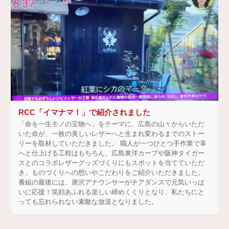
RCC「イマナマ！」で紹介されました
「命を一生モノの宝物へ」をテーマに、広島の山々からいただ
いた命が、一枚の美しいレザーへと生まれ変わるまでのストー
リーを取材していただきました。 職人が一つひとつ手作業で革
へと仕上げる工程はもちろん、広島東洋カープや阪神タイガー
スとのコラボレザーグッズづくりにもスポットを当てていただ
き、ものづくりへの想いやこだわりをご紹介いただきました。
番組の最後には、唐沢アナウンサーがチアダンスで元気いっぱ
いに応援！笑顔あふれる楽しい締めくくりとなり、私たちにと
っても忘れられない素敵な放送となりました。