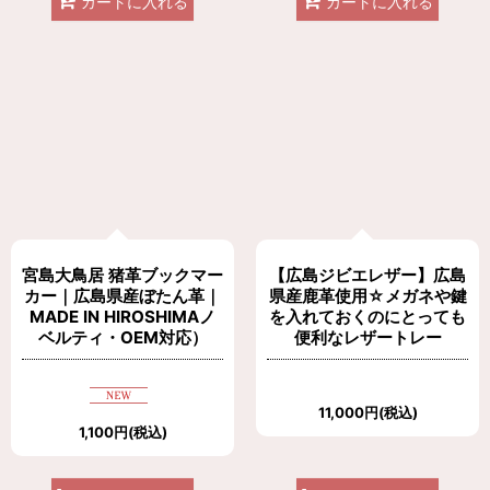
カートに入れる
カートに入れる
宮島大鳥居 猪革ブックマー
【広島ジビエレザー】広島
カー｜広島県産ぼたん革｜
県産鹿革使用☆メガネや鍵
MADE IN HIROSHIMAノ
を入れておくのにとっても
ベルティ・OEM対応）
便利なレザートレー
11,000
円
(税込)
1,100
円
(税込)