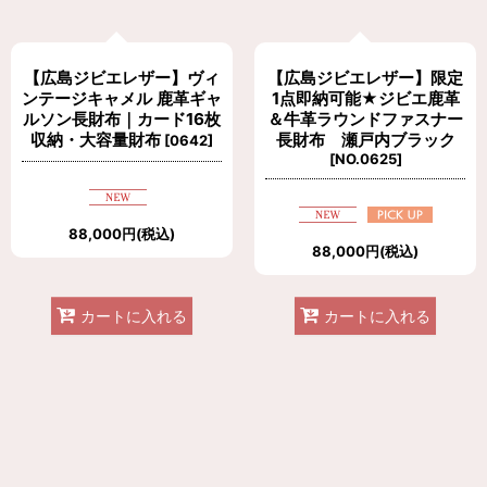
絞り込む
【広島ジビエレザー】ヴィ
【広島ジビエレザー】限定
ンテージキャメル 鹿革ギャ
1点即納可能★ジビエ鹿革
ルソン長財布｜カード16枚
＆牛革ラウンドファスナー
収納・大容量財布
長財布 瀬戸内ブラック
[
0642
]
[
NO.0625
]
88,000
円
(税込)
88,000
円
(税込)
カートに入れる
カートに入れる