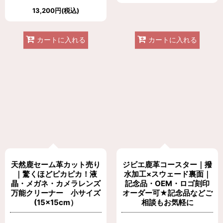
13,200
円
(税込)
カートに入れる
カートに入れる
天然鹿セーム革カット売り
ジビエ鹿革コースター｜撥
｜驚くほどピカピカ！液
水加工×スウェード裏面｜
晶・メガネ・カメラレンズ
記念品・OEM・ロゴ刻印
万能クリーナー 小サイズ
オーダー可★記念品などご
(15×15cm）
相談もお気軽に