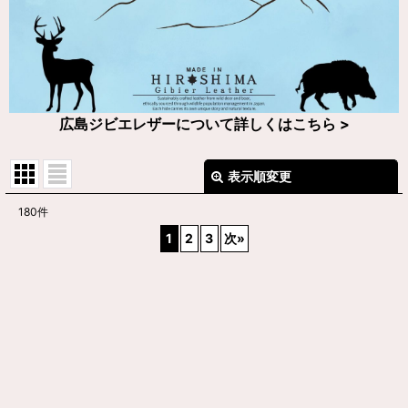
広島ジビエレザーについて詳しくはこちら >
表示順変更
閉じる
180
件
サブカテゴリ
:
1
2
3
次
»
表示数
:
在庫あり
並び順
: