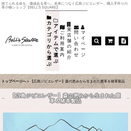
捨てられる命を、価値ある革へ。未来につなぐ広島ジビエレザー、職人手作りの
革小物ショップ【BELL'S SQUARE】
カ
ア
テ
実
イ
ご
問
マ
ゴ
店
テ
利
い
イ
リ
舗
ム
用
合
ペ
か
の
案
わ
ー
で
紹
ら
内
せ
ジ
選
介
選
ぶ
ぶ
トップページへ
>
【広島ジビエレザー】森の恵みから生まれた鹿革＆猪革製品
【広島ジビエレザー】森の恵みから生まれた鹿
革＆猪革製品