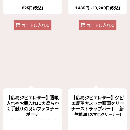
825
円
(税込)
1,485
円
～13,200
円
(税込)
カートに入れる
カートに入れる
【広島ジビエレザー】通帳
【広島ジビエレザー】ジビ
入れやお薬入れに★柔らか
エ鹿革★スマホ画面クリー
く手触りの良いファスナー
ナーストラップハート 新
ポーチ
色追加
[
スマホクリーナー
]