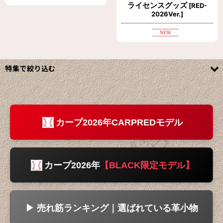
ライセンスグッズ
[
RED-
2026Ver.
]
特集で絞り込む
◆◆ジビエ革製品カテゴリ◆◆
ジビエ革財布
カープ2026年CARPREDモデル
ジビエ革名刺入れ&カード入れ
ジビエ革コインケース（小銭入れ）
カープ2026年
【BLACK限定モデル】
ジビエ革本革キーホルダー
▶ 売れ筋ランキング｜選ばれている革小物
ジビエ革携帯/スマホグッズ