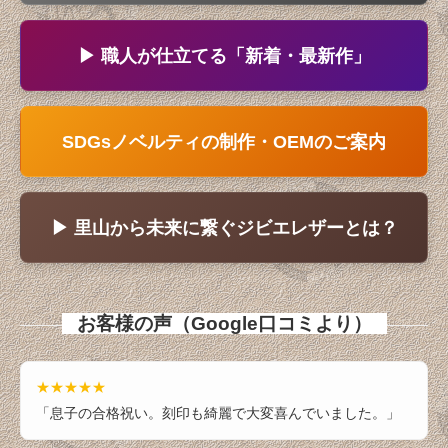
ジビエ革小物
▶ 職人が仕立てる「新着・最新作」
ジビエ革カバン、ポーチ
ジビエ革ステーショナリー
SDGsノベルティの制作・OEMのご案内
ジビエ革各種専用ケース、ホルダー
革のメンテナンス用品
▶ 里山から未来に繋ぐジビエレザーとは？
ベルベア＆ベルラビ
ノベルティや記念品に
お客様の声（Google口コミより）
◆◆牛革製品カテゴリ◆◆
★★★★★
「息子の合格祝い。刻印も綺麗で大変喜んでいました。」
牛革財布