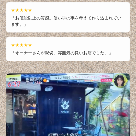
牛革コインケース（小銭入れ）
★★★★★
「お値段以上の質感。使い手の事を考えて作り込まれてい
牛革名刺入れ&カード入れ
ます。」
牛革各種専用ケース、ホルダー
★★★★★
牛革キーホルダー
「オーナーさんが親切。雰囲気の良いお店でした。」
牛革ステーショナリー
牛革カバン、ポーチ
牛革小物