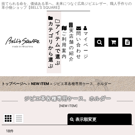
捨てられる命を、価値ある革へ。未来につなぐ広島ジビエレザー、職人手作りの
革小物ショップ【BELL'S SQUARE】
カ
ア
テ
実
イ
ご
問
マ
ゴ
店
テ
利
い
イ
リ
舗
ム
用
合
ペ
か
の
案
わ
ー
で
紹
ら
内
せ
ジ
選
介
選
ぶ
ぶ
トップページへ
>
NEW ITEM
>
ジビエ革各種専用ケース、ホルダー
ジビエ革各種専用ケース、ホルダー
[
NEW ITEM
]
表示順変更
閉じる
18
件