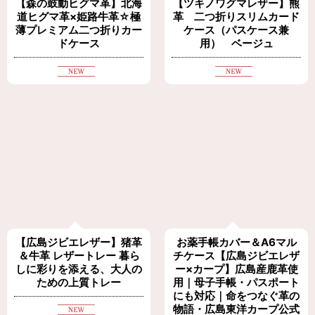
【森の鼓動ヒグマ革】北海
【ツキノワグマレザー】熊
道ヒグマ革×姫路牛革☆極
革 二つ折りスリムカード
薄プレミアム二つ折りカー
ケース（パスケース兼
ドケース
用） ベージュ
【広島ジビエレザー】猪革
お薬手帳カバー＆A6マル
＆牛革 レザートレー 暮ら
チケース【広島ジビエレザ
しに彩りを添える、大人の
ー×カープ】広島産鹿革使
ための上質トレー
用｜母子手帳・パスポート
にも対応｜命をつなぐ革の
物語・広島東洋カープ公式