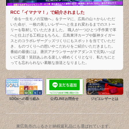
RCC「イマナマ！」で紹介されました
「命を一生モノの宝物へ」をテーマに、広島の山々からいただ
いた命が、一枚の美しいレザーへと生まれ変わるまでのストー
リーを取材していただきました。 職人が一つひとつ手作業で革
へと仕上げる工程はもちろん、広島東洋カープや阪神タイガー
スとのコラボレザーグッズづくりにもスポットを当てていただ
き、ものづくりへの想いやこだわりをご紹介いただきました。
番組の最後には、唐沢アナウンサーがチアダンスで元気いっぱ
いに応援！笑顔あふれる楽しい締めくくりとなり、私たちにと
っても忘れられない素敵な放送となりました。
SDGsへの取り組み
公式LINEお問合せ
ジビエレザーとは
東広島市のふるさと納税返礼品にも選ばれています。