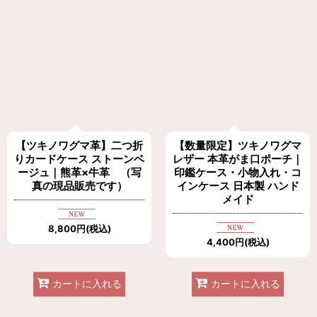
表示数
:
在庫あり
並び順
:
絞り込む
【ツキノワグマ革】二つ折
【数量限定】ツキノワグマ
りカードケース ストーンベ
レザー 本革がま口ポーチ｜
ージュ｜熊革×牛革 （写
印鑑ケース・小物入れ・コ
真の現品販売です）
インケース 日本製 ハンド
メイド
8,800
円
(税込)
4,400
円
(税込)
カートに入れる
カートに入れる