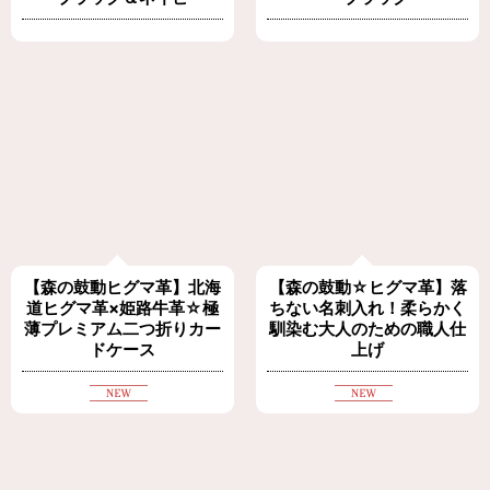
【森の鼓動ヒグマ革】北海
【森の鼓動☆ヒグマ革】落
道ヒグマ革×姫路牛革☆極
ちない名刺入れ！柔らかく
薄プレミアム二つ折りカー
馴染む大人のための職人仕
ドケース
上げ