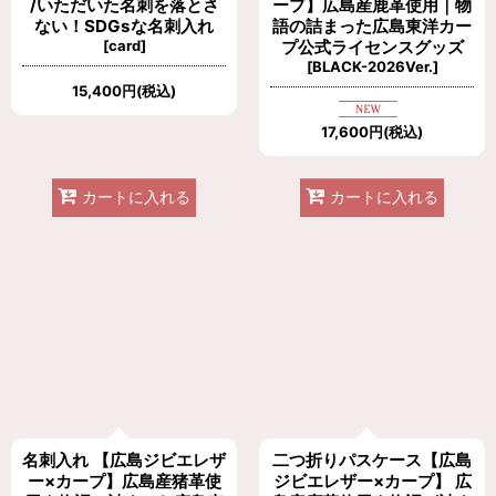
/いただいた名刺を落とさ
ープ】広島産鹿革使用｜物
ない！SDGsな名刺入れ
語の詰まった広島東洋カー
[
card
]
プ公式ライセンスグッズ
[
BLACK-2026Ver.
]
15,400
円
(税込)
17,600
円
(税込)
カートに入れる
カートに入れる
名刺入れ 【広島ジビエレザ
二つ折りパスケース【広島
ー×カープ】広島産猪革使
ジビエレザー×カープ】 広