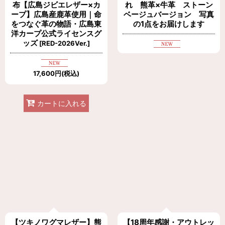
布【広島ジビエレザー×カ
れ 熊革×牛革 ストーン
ープ】広島産鹿革使用｜命
ベージュバージョン 写真
をつなぐ革の物語・広島東
の1点をお届けします
洋カープ公式ライセンスグ
ッズ
[
RED-2026Ver.
]
17,600
円
(税込)
カートに入れる
【ツキノワグマレザー】熊
【18周年感謝・アウトレッ