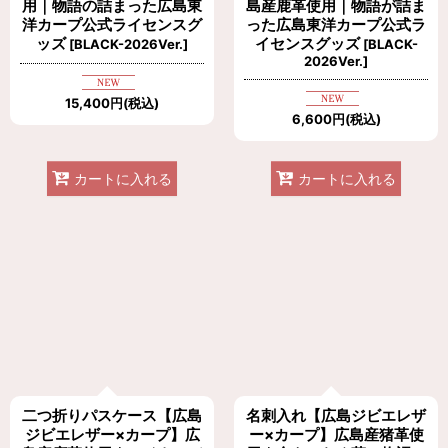
用｜物語の詰まった広島東
島産鹿革使用｜物語が詰ま
洋カープ公式ライセンスグ
った広島東洋カープ公式ラ
ッズ
イセンスグッズ
[
BLACK-2026Ver.
]
[
BLACK-
2026Ver.
]
15,400
円
(税込)
6,600
円
(税込)
カートに入れる
カートに入れる
二つ折りパスケース【広島
名刺入れ【広島ジビエレザ
ジビエレザー×カープ】広
ー×カープ】広島産猪革使