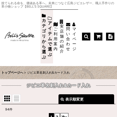
捨てられる命を、価値ある革へ。未来につなぐ広島ジビエレザー、職人手作りの
革小物ショップ【BELL'S SQUARE】
カ
ア
テ
実
イ
ご
問
マ
ゴ
店
テ
利
い
イ
リ
舗
ム
用
合
ペ
か
の
案
わ
ー
で
紹
ら
内
せ
ジ
選
介
選
ぶ
ぶ
トップページへ
>
ジビエ革名刺入れ&カード入れ
ジビエ革名刺入れ&カード入れ
表示順変更
閉じる
94
件
表示数
:
1
2
次
»