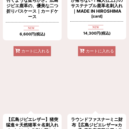
付くような柔らかさ。広島
が落ちない！職人仕上げの
ジビエ鹿革の、優美な二つ
サステナブル鹿革名刺入れ
折りパスケース｜カードケ
｜MADE IN HIROSHIMA
ース
[
card
]
14,300
円
(税込)
6,600
円
(税込)
カートに入れる
カートに入れる
【広島ジビエレザー】猪突
ラウンドファスナーミニ財
猛進☆天然猪革☆名刺入れ
布【広島ジビエレザー×カ