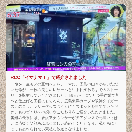
RCC「イマナマ！」で紹介されました
「命を一生モノの宝物へ」をテーマに、広島の山々からいただ
いた命が、一枚の美しいレザーへと生まれ変わるまでのストー
リーを取材していただきました。 職人が一つひとつ手作業で革
へと仕上げる工程はもちろん、広島東洋カープや阪神タイガー
スとのコラボレザーグッズづくりにもスポットを当てていただ
き、ものづくりへの想いやこだわりをご紹介いただきました。
番組の最後には、唐沢アナウンサーがチアダンスで元気いっぱ
いに応援！笑顔あふれる楽しい締めくくりとなり、私たちにと
っても忘れられない素敵な放送となりました。