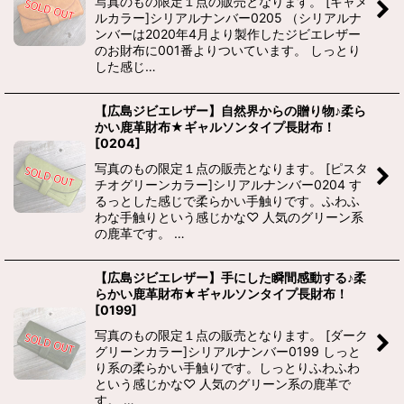
写真のもの限定１点の販売となります。 [キャメ
ルカラー]シリアルナンバー0205 （シリアルナ
ンバーは2020年4月より製作したジビエレザー
のお財布に001番よりついています。 しっとり
した感じ…
【広島ジビエレザー】自然界からの贈り物♪柔ら
かい鹿革財布★ギャルソンタイプ長財布！
[
0204
]
写真のもの限定１点の販売となります。 [ピスタ
チオグリーンカラー]シリアルナンバー0204 す
るっとした感じで柔らかい手触りです。ふわふ
わな手触りという感じかな♡ 人気のグリーン系
の鹿革です。 …
【広島ジビエレザー】手にした瞬間感動する♪柔
らかい鹿革財布★ギャルソンタイプ長財布！
[
0199
]
写真のもの限定１点の販売となります。 [ダーク
グリーンカラー]シリアルナンバー0199 しっと
り系の柔らかい手触りです。しっとりふわふわ
という感じかな♡ 人気のグリーン系の鹿革で
す。 …