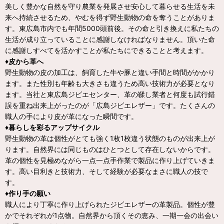
美しく豊かな自然を守り農業を発展させ安心して暮らせる生活を未
来へ持続させるため、やむを得ず野生動物の命を奪うことがありま
す。東広島市内でも年間5000頭前後。その命と引き換えに私たちの
生活が成り立っていることに感謝しなければなりません。頂いた命
に感謝しすべてを活かすことが私たちにできることと考えます。
♦皮から革へ
野生動物の皮の加工は、飼育した牛や豚と違い手間と時間がかかり
ます。また性別も年齢も大きさも違うため高い技術力が必要となり
ます。当社と東広島ジビエセンター、革の鞣し業者と何度も試行錯
誤を重ね出来上がったのが「広島ジビエレザー」です。たくさんの
職人の手により皮が革になった瞬間です。
♦暮らしを彩るアップサイクル
野生動物の革は個性がとても強く1枚1枚違う状態のものが出来上が
ります。自然界には同じものはひとつとして存在しないからです。
革の個性を見極めながら一点一点手作業で製品に作り上げていきま
す。高い目利きと技術力、そして経験が必要なまさに職人の技で
す。
♦作り手の願い
職人により丁寧に作り上げられたジビエレザーの革製品。個性が豊
かでそれぞれが1点物。自然界から頂くその恵み、一期一会の出会い