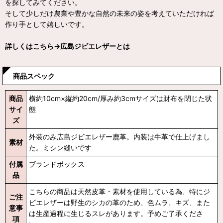
を探してみてください。
そして少しだけ農業や豊かな自然の未来の姿を考えていただければ
作り手として嬉しいです。
詳しくはこちら→
広島ジビエレザーとは
商品スペック
商品
横約10cm×縦約20cm/厚み約3cmサイズは財布を閉じた状
サイ
態
ズ
外装のみ広島ジビエレザー鹿革。内装は牛革で仕上げまし
素材
た。ミシン縫いです
付属
ブランドボックス
品
こちらの商品は天然皮革・素材を使用している為、特にジ
ご注
ビエレザーは野生のシカの革のため、色ムラ、キズ、また
意事
は生産過程に生じるスレがあります。予めご了承くださ
項