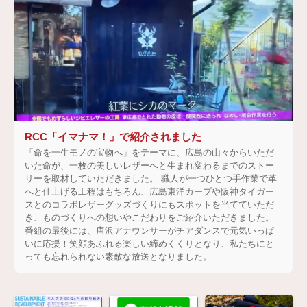
RCC「イマナマ！」で紹介されました
「命を一生モノの宝物へ」をテーマに、広島の山々からいただ
いた命が、一枚の美しいレザーへと生まれ変わるまでのストー
リーを取材していただきました。 職人が一つひとつ手作業で革
へと仕上げる工程はもちろん、広島東洋カープや阪神タイガー
スとのコラボレザーグッズづくりにもスポットを当てていただ
き、ものづくりへの想いやこだわりをご紹介いただきました。
番組の最後には、唐沢アナウンサーがチアダンスで元気いっぱ
いに応援！笑顔あふれる楽しい締めくくりとなり、私たちにと
っても忘れられない素敵な放送となりました。