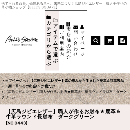
捨てられる命を、価値ある革へ。未来につなぐ広島ジビエレザー、職人手作りの
革小物ショップ【BELL'S SQUARE】
カ
ア
テ
実
イ
ご
問
マ
ゴ
店
テ
利
い
イ
リ
舗
ム
用
合
ペ
か
の
案
わ
ー
で
紹
ら
内
せ
ジ
選
介
選
ぶ
ぶ
トップページへ
>
【広島ジビエレザー】森の恵みから生まれた鹿革＆猪革製品
>
一期一革〜その出会いは1度だけ
>
【広島ジビエレザー】職人が作るお財布★鹿革＆牛革ラウンド長財布 ダーク
グリーン
【広島ジビエレザー】職人が作るお財布★鹿革＆
牛革ラウンド長財布 ダークグリーン
[
NO.0443
]