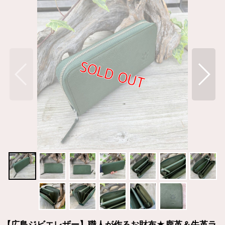
【広島ジビエレザー】職人が作るお財布★鹿革＆牛革ラ