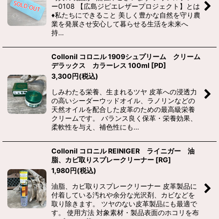
ー0108 【広島ジビエレザープロジェクト】とは
♦私たちにできること 美しく豊かな自然を守り農
業を発展させ安心して暮らせる生活を未来へ
持…
Collonil コロニル 1909シュプリーム クリーム
デラックス カラーレス 100ml
[
PD
]
3,300
円
(税込)
しみわたる栄養、生まれるツヤ 皮革への浸透力
の高いシーダーウッドオイル、ラノリンなどの
天然オイルを配合した皮革のための最高級栄養
クリームです。 バランス良く保革・栄養効果、
柔軟性を与え、補色性にも…
Collonil コロニル REINIGER ライニガー 油
脂、カビ取りスプレークリーナー
[
RG
]
1,980
円
(税込)
油脂、カビ取りスプレークリーナー 皮革製品に
付着している汚れや余分な光沢剤、カビなどを
取り除きます。 ツヤのない皮革製品にも最適で
す。 使用方法 対象素材・製品表面のホコリを布