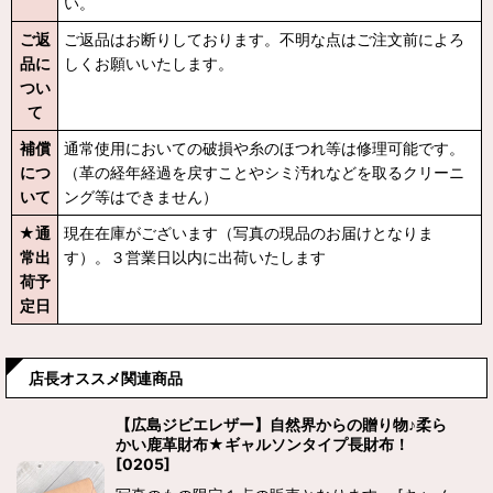
い。
ご返
ご返品はお断りしております。不明な点はご注文前によろ
品に
しくお願いいたします。
つい
て
補償
通常使用においての破損や糸のほつれ等は修理可能です。
につ
（革の経年経過を戻すことやシミ汚れなどを取るクリーニ
いて
ング等はできません）
★通
現在在庫がございます（写真の現品のお届けとなりま
常出
す）。３営業日以内に出荷いたします
荷予
定日
店長オススメ関連商品
【広島ジビエレザー】自然界からの贈り物♪柔ら
かい鹿革財布★ギャルソンタイプ長財布！
[
0205
]