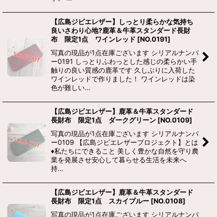
【広島ジビエレザー】しっとり柔らかな気持ち
良いさわり心地?鹿革＆牛革スタンダード長財
布 限定1点 ワインレッド
[
NO.0191
]
写真の現品が1点在庫ございます シリアルナンバ
ー0191 しっとりふわっとした感じの柔らかい手
触りの良い質感の鹿革です 久しぶりに入荷した
ワインレッドで作りました！ ワインレッドは染
色が難しい…
【広島ジビエレザー】鹿革＆牛革スタンダード
長財布 限定1点 ダークグリーン
[
NO.0109
]
写真の現品が1点在庫ございます シリアルナンバ
ー0109 【広島ジビエレザープロジェクト】とは
♦私たちにできること 美しく豊かな自然を守り農
業を発展させ安心して暮らせる生活を未来へ
持…
【広島ジビエレザー】鹿革＆牛革スタンダード
長財布 限定1点 スカイブルー
[
NO.0108
]
写真の現品が1点在庫ございます シリアルナンバ