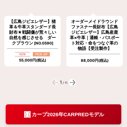
【広島ジビエレザー】猪
オーダーメイドラウンド
革＆牛革スタンダード長
ファスナー長財布【広島
財布★戦闘傷が荒々しい
ジビエレザー】広島産鹿
自然を感じさせる ダー
革×牛革｜通帳・パスポー
クブラウン
ト対応・命をつなぐ革の
[
NO.0590
]
物語【受注製作】
55,000
円
(税込)
88,000
円
(税込)
1
/
11
カープ2026年CARPREDモデル