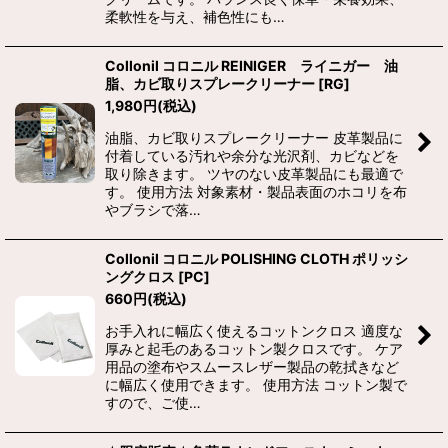
柔軟性を与え、補色性にも…
Collonil コロニル REINIGER ライニガー 油
脂、カビ取りスプレークリーナー
[
RG
]
1,980
円
(税込)
油脂、カビ取りスプレークリーナー 皮革製品に
付着している汚れや余分な光沢剤、カビなどを
取り除きます。 ツヤのない皮革製品にも最適で
す。 使用方法 対象素材・製品表面のホコリを布
やブラシで落…
Collonil コロニル POLISHING CLOTH ポリッシ
ングクロス
[
PC
]
660
円
(税込)
お手入れに幅広く使えるコットンクロス 適度な
厚みと起毛のあるコットン製クロスです。 ケア
用品の塗布やスムースレザー製品の乾拭きなど
に幅広く使用できます。 使用方法 コットン製で
すので、ご使…