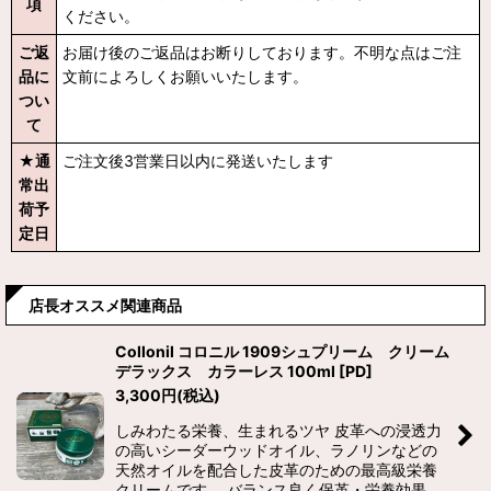
項
ください。
ご返
お届け後のご返品はお断りしております。不明な点はご注
品に
文前によろしくお願いいたします。
つい
て
★通
ご注文後3営業日以内に発送いたします
常出
荷予
定日
店長オススメ関連商品
Collonil コロニル 1909シュプリーム クリーム
デラックス カラーレス 100ml
[
PD
]
3,300
円
(税込)
しみわたる栄養、生まれるツヤ 皮革への浸透力
の高いシーダーウッドオイル、ラノリンなどの
天然オイルを配合した皮革のための最高級栄養
クリームです。 バランス良く保革・栄養効果、