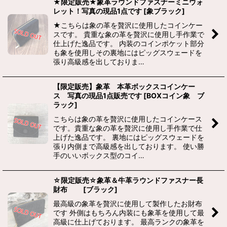
★限定販売★象革ラウンドファスナーミニウォ
レット！写真の現品1点です
[
象ブラック
]
★こちらは象の革を贅沢に使用したコインケー
スです。 貴重な象の革を贅沢に使用し手作業で
仕上げた逸品です。 内装のコインポケット部分
も象を使用しその裏地にはピッグスウェードを
張り高級感を出しておりま…
【限定販売】象革 本革ボックスコインケー
ス 写真の現品1点販売です
[
BOXコイン象 ブ
ラック
]
こちらは象の革を贅沢に使用したコインケース
です。貴重な象の革を贅沢に使用し手作業で仕
上げた逸品です。 裏地にはピッグスウェードを
張り内側まで高級感を出しております。 使い勝
手のいいボックス型のコイ…
☆限定販売☆象革＆牛革ラウンドファスナー長
財布
[
ブラック
]
最高級の象革を贅沢に使用して製作したお財布
です 外側はもちろん内装にも象革を使用して最
高級に仕上げております。 最高ランクの象革を