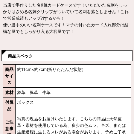
当店で手作りした名刺&カードケースです！いただいた名刺をしっ
かりはさめる名刺クリップがついていて名刺を落としません！これ
で営業成績もアップ?!するかも！！
使い勝手のいい名刺ケースです！マチの付いたカード入れ部分は結
構な量でもしっかり入る大容量です！
商品スペック
商品
約11cm×約7cm(折りたたんだ状態）
サイ
ズ
素材
象革 豚革 牛革
付属
ボックス
品
写真の現品をお届けいたします。こちらの商品は天然皮
ご注
革・素材を使用している為、多少の色ムラ、キズ、または
意事
生産過程に生じるスレがある場合があります。予めご了承