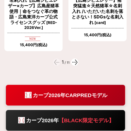
名刺入れ【広島ジビエレ
【広島ジビエレザー】猪
ザー×カープ】広島産猪革
突猛進☆天然猪革☆名刺
使用｜命をつなぐ革の物
入れ /いただいた名刺を落
語・広島東洋カープ公式
とさない！SDGsな名刺入
ライセンスグッズ
れ
[
RED-
[
card
]
2026Ver.
]
15,400
円
(税込)
15,400
円
(税込)
1
/
11
カープ2026年CARPREDモデル
カープ2026年
【BLACK限定モデル】