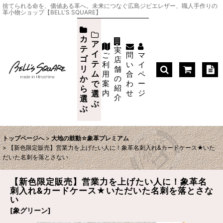
捨てられる命を、価値ある革へ。未来につなぐ広島ジビエレザー、職人手作りの
革小物ショップ【BELL'S SQUARE】
カ
ア
テ
実
イ
ご
問
マ
ゴ
店
テ
利
い
イ
リ
舗
ム
用
合
ペ
か
の
案
わ
ー
で
紹
ら
内
せ
ジ
選
介
選
ぶ
ぶ
トップページへ
>
大地の鼓動☆象革プレミアム
>
【新色限定販売】営業力を上げたい人に！象革名刺入れ&カードケース★いた
だいた名刺を落とさない
【新色限定販売】営業力を上げたい人に！象革名
刺入れ&カードケース★いただいた名刺を落とさな
い
[
象グリーン
]