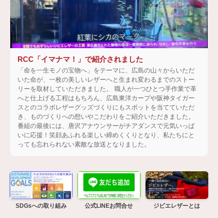
RCC「イマナマ！」で紹介されました
「命を一生モノの宝物へ」をテーマに、広島の山々からいただ
いた命が、一枚の美しいレザーへと生まれ変わるまでのストー
リーを取材していただきました。 職人が一つひとつ手作業で革
へと仕上げる工程はもちろん、広島東洋カープや阪神タイガー
スとのコラボレザーグッズづくりにもスポットを当てていただ
き、ものづくりへの想いやこだわりをご紹介いただきました。
番組の最後には、唐沢アナウンサーがチアダンスで元気いっぱ
いに応援！笑顔あふれる楽しい締めくくりとなり、私たちにと
っても忘れられない素敵な放送となりました。
SDGsへの取り組み
公式LINEお問合せ
ジビエレザーとは