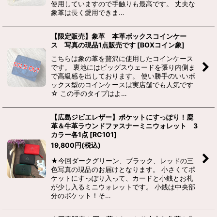
使用していますので手触りも最高です。 丈夫な
象革は長く愛用できま…
【限定販売】象革 本革ボックスコインケー
ス 写真の現品1点販売です
[
BOXコイン象
]
こちらは象の革を贅沢に使用したコインケース
です。 裏地にはピッグスウェードを張り内側ま
で高級感を出しております。 使い勝手のいいボ
ックス型のコインケースは実店舗でも人気です
☆ この手のタイプはよ…
【広島ジビエレザー】ポケットにすっぽり！鹿
革＆牛革ラウンドファスナーミニウォレット 3
カラー各1点
[
RC101
]
19,800
円
(税込)
★今回ダークグリーン、ブラック、レッドの三
色写真の現品のお届けとなります。 小さくてポ
ケットにすっぽり入って、カードと小銭とお札
が少し入るミニウォレットです。 小銭は中央部
分のポケット！そ…