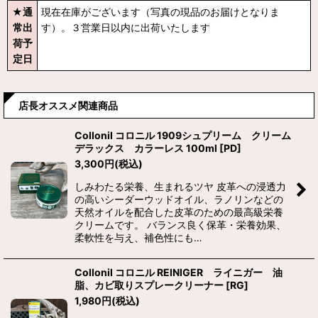
★通
現在在庫がございます（写真の現品のお届けとなりま
常出
す）。３営業日以内に出荷いたします
荷予
定日
店長オススメ関連商品
Collonil コロニル 1909シュプリーム クリーム
デラックス カラーレス 100ml
[
PD
]
3,300
円
(税込)
しみわたる栄養、生まれるツヤ 皮革への浸透力
の高いシーダーウッドオイル、ラノリンなどの
天然オイルを配合した皮革のための最高級栄養
クリームです。 バランス良く保革・栄養効果、
柔軟性を与え、補色性にも…
Collonil コロニル REINIGER ライニガー 油
脂、カビ取りスプレークリーナー
[
RG
]
1,980
円
(税込)