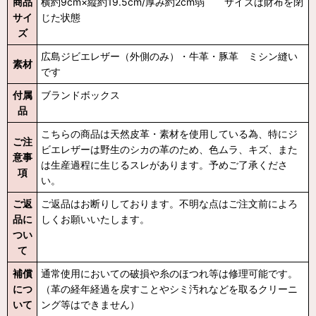
商品
横約9cm×縦約19.5cm/厚み約2cm弱 サイズは財布を閉
サイ
じた状態
ズ
広島ジビエレザー（外側のみ）・牛革・豚革 ミシン縫い
素材
です
付属
ブランドボックス
品
こちらの商品は天然皮革・素材を使用している為、特にジ
ご注
ビエレザーは野生のシカの革のため、色ムラ、キズ、また
意事
は生産過程に生じるスレがあります。予めご了承くださ
項
い。
ご返
ご返品はお断りしております。不明な点はご注文前によろ
品に
しくお願いいたします。
つい
て
補償
通常使用においての破損や糸のほつれ等は修理可能です。
につ
（革の経年経過を戻すことやシミ汚れなどを取るクリーニ
いて
ング等はできません）