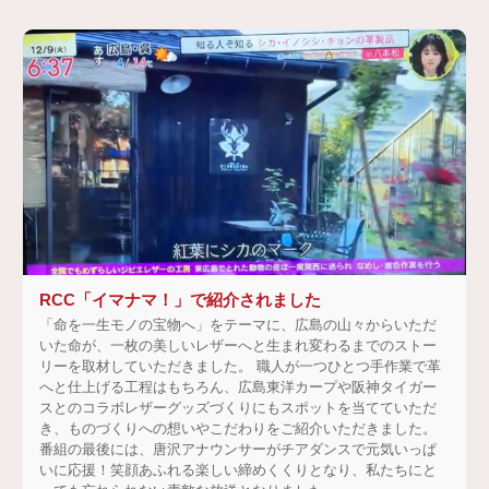
RCC「イマナマ！」で紹介されました
「命を一生モノの宝物へ」をテーマに、広島の山々からいただ
いた命が、一枚の美しいレザーへと生まれ変わるまでのストー
リーを取材していただきました。 職人が一つひとつ手作業で革
へと仕上げる工程はもちろん、広島東洋カープや阪神タイガー
スとのコラボレザーグッズづくりにもスポットを当てていただ
き、ものづくりへの想いやこだわりをご紹介いただきました。
番組の最後には、唐沢アナウンサーがチアダンスで元気いっぱ
いに応援！笑顔あふれる楽しい締めくくりとなり、私たちにと