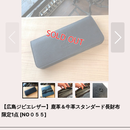
【広島ジビエレザー】鹿革＆牛革スタンダード長財布
限定1点
[
NO０５５
]