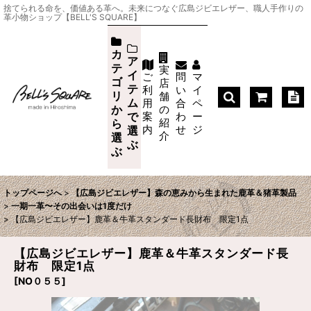
捨てられる命を、価値ある革へ。未来につなぐ広島ジビエレザー、職人手作りの
革小物ショップ【BELL'S SQUARE】
カ
ア
テ
実
イ
ご
問
マ
ゴ
店
テ
利
い
イ
リ
舗
ム
用
合
ペ
か
の
案
わ
ー
で
紹
ら
内
せ
ジ
選
介
選
ぶ
ぶ
トップページへ
>
【広島ジビエレザー】森の恵みから生まれた鹿革＆猪革製品
>
一期一革〜その出会いは1度だけ
>
【広島ジビエレザー】鹿革＆牛革スタンダード長財布 限定1点
【広島ジビエレザー】鹿革＆牛革スタンダード長
財布 限定1点
[
NO０５５
]