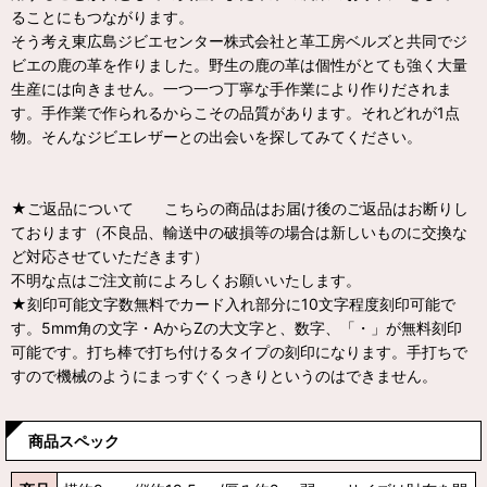
ることにもつながります。
そう考え東広島ジビエセンター株式会社と革工房ベルズと共同でジ
ビエの鹿の革を作りました。野生の鹿の革は個性がとても強く大量
生産には向きません。一つ一つ丁寧な手作業により作りだされま
す。手作業で作られるからこその品質があります。それどれが1点
物。そんなジビエレザーとの出会いを探してみてください。
★ご返品について こちらの商品はお届け後のご返品はお断りし
ております（不良品、輸送中の破損等の場合は新しいものに交換な
ど対応させていただきます）
不明な点はご注文前によろしくお願いいたします。
★刻印可能文字数無料でカード入れ部分に10文字程度刻印可能で
す。5mm角の文字・AからZの大文字と、数字、「・」が無料刻印
可能です。打ち棒で打ち付けるタイプの刻印になります。手打ちで
すので機械のようにまっすぐくっきりというのはできません。
商品スペック