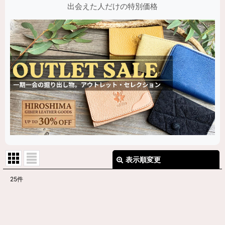
出会えた人だけの特別価格
表示順変更
閉じる
25
件
サブカテゴリ
:
表示数
: