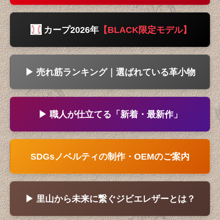
小銭入れ
色々な革小物
カープ2026年
【BLACK限定モデル】
蚤の市
▶ 売れ筋ランキング｜選ばれている革小物
▶ 職人が仕立てる「新着・最新作」
SDGsノベルティの制作・OEMのご案内
▶ 里山から未来に繋ぐジビエレザーとは？