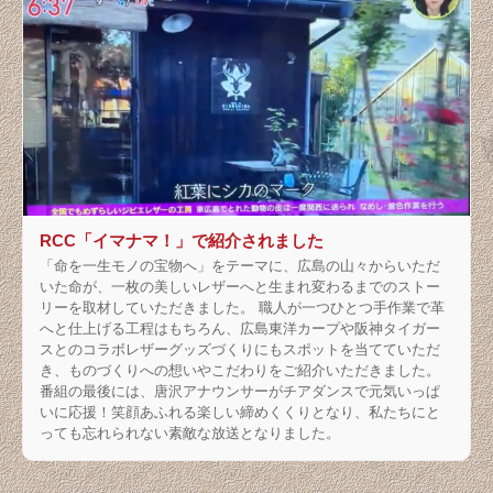
RCC「イマナマ！」で紹介されました
「命を一生モノの宝物へ」をテーマに、広島の山々からいただ
いた命が、一枚の美しいレザーへと生まれ変わるまでのストー
リーを取材していただきました。 職人が一つひとつ手作業で革
へと仕上げる工程はもちろん、広島東洋カープや阪神タイガー
スとのコラボレザーグッズづくりにもスポットを当てていただ
き、ものづくりへの想いやこだわりをご紹介いただきました。
番組の最後には、唐沢アナウンサーがチアダンスで元気いっぱ
いに応援！笑顔あふれる楽しい締めくくりとなり、私たちにと
っても忘れられない素敵な放送となりました。