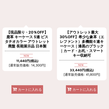
【現品限り・20％OFF】
【アウトレット最大
鹿革 キーケース 5連 ピス
30%OFF】希少な象革（エ
タチオカラー アウトレット
レファント）多機能６連キ
廃盤 長期展示品 日本製
ーケース｜漆黒のブラック
｜カード・お札・スマート
キー収納可
11,440
円
(税込)
[
通常販売価格
:
14,300
円
]
33,440
円
(税込)
[
通常販売価格
:
41,800
円
]
カートに入れる
カートに入れる