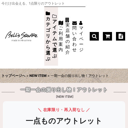
今だけ出会える、1点限りのアウトレット
カ
ア
テ
実
イ
ご
問
マ
ゴ
店
テ
利
い
イ
リ
舗
ム
用
合
ペ
か
の
案
わ
ー
で
紹
ら
内
せ
ジ
選
介
選
ぶ
ぶ
トップページへ
>
NEW ITEM
>
一期一会の掘り出し物！アウトレット
一期一会の掘り出し物！アウトレット
[
NEW ITEM
]
＼ 在庫限り・再入荷なし ／
一点ものアウトレット