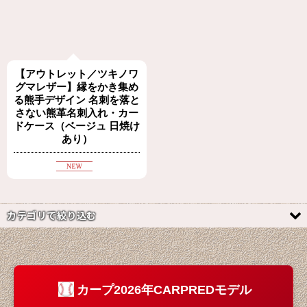
【アウトレット／ツキノワ
グマレザー】縁をかき集め
る熊手デザイン 名刺を落と
さない熊革名刺入れ・カー
ドケース（ベージュ 日焼け
あり）
カテゴリで絞り込む
一期一会の掘り出し物！アウトレット (全商品)
財布
カープ2026年CARPREDモデル