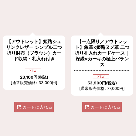
【アウトレット】姫路シュ
【一点限り／アウトレッ
リンクレザー シンプル二つ
ト】象革×姫路ヌメ革 二つ
折り財布（ブラウン）カー
折り札入れカードケース｜
ド収納・札入れ付き
深緑×カーキの極上バラン
ス
23,100
円
(税込)
[
通常販売価格
:
33,000
円
]
53,900
円
(税込)
[
通常販売価格
:
77,000
円
]
カートに入れる
カートに入れる