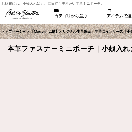
お財布にも、小物入れにも。毎日持ち歩きたい本革ミニポーチ。
カテゴリから選ぶ
アイテムで選
トップページへ
>
【Made in 広島】オリジナル牛革製品
>
牛革コインケース【小
本革ファスナーミニポーチ｜小銭入れカ