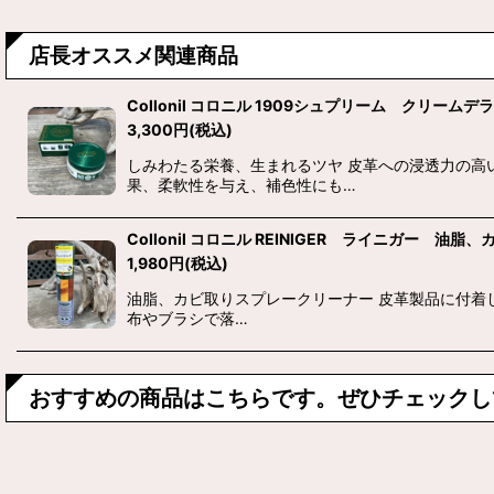
店長オススメ関連商品
Collonil コロニル 1909シュプリーム クリームデ
3,300
円
(税込)
しみわたる栄養、生まれるツヤ 皮革への浸透力の高
果、柔軟性を与え、補色性にも…
Collonil コロニル REINIGER ライニガー 
1,980
円
(税込)
油脂、カビ取りスプレークリーナー 皮革製品に付着
布やブラシで落…
おすすめの商品はこちらです。ぜひチェックし