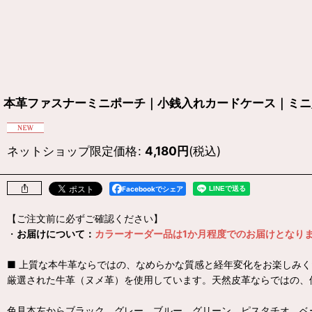
本革ファスナーミニポーチ｜小銭入れカードケース｜ミニ財布
ネットショップ限定価格
:
4,180
円
(税込)
Facebookでシェア
【ご注文前に必ずご確認ください】
・
お届けについて：
カラーオーダー品は1か月程度でのお届けとなり
■ 上質な本牛革ならではの、なめらかな質感と経年変化をお楽しみく
厳選された牛革（ヌメ革）を使用しています。天然皮革ならではの、
色見本左からブラック、グレー、ブルー、グリーン、ピスタチオ、ベ