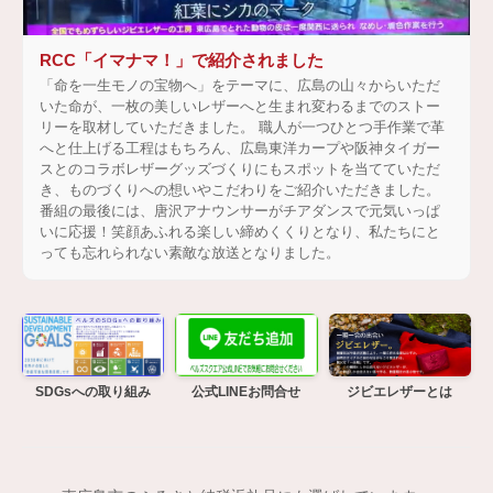
RCC「イマナマ！」で紹介されました
「命を一生モノの宝物へ」をテーマに、広島の山々からいただ
いた命が、一枚の美しいレザーへと生まれ変わるまでのストー
リーを取材していただきました。 職人が一つひとつ手作業で革
へと仕上げる工程はもちろん、広島東洋カープや阪神タイガー
スとのコラボレザーグッズづくりにもスポットを当てていただ
き、ものづくりへの想いやこだわりをご紹介いただきました。
番組の最後には、唐沢アナウンサーがチアダンスで元気いっぱ
いに応援！笑顔あふれる楽しい締めくくりとなり、私たちにと
っても忘れられない素敵な放送となりました。
SDGsへの取り組み
公式LINEお問合せ
ジビエレザーとは