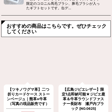
限定のコロニル馬毛ブラシ、豚毛ブラシが入っ
たギフトセットです。缶デ…
おすすめの商品はこちらです。ぜひチェック
してください
【ツキノワグマ革】二つ
【広島ジビエレザー】限
折りカードケース ストー
定1点即納可能★ジビエ鹿
ンベージュ｜熊革×牛革
革＆牛革ラウンドファス
（写真の現品販売です）
ナー長財布 瀬戸内ブラ
ック
[
NO.0625
]