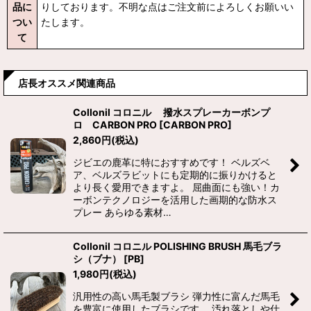
品に
りしております。不明な点はご注文前によろしくお願いい
つい
たします。
て
店長オススメ関連商品
Collonil コロニル 撥水スプレーカーボンプ
ロ CARBON PRO
[
CARBON PRO
]
2,860
円
(税込)
ジビエの鹿革に特におすすめです！ ベルズベ
ア、ベルズラビットにも定期的に振りかけると
より長く愛用できますよ。 屈曲面にも強い！カ
ーボンテクノロジーを活用した画期的な防水ス
プレー あらゆる素材…
Collonil コロニル POLISHING BRUSH 馬毛ブラ
シ（ブナ）
[
PB
]
1,980
円
(税込)
汎用性の高い馬毛製ブラシ 弾力性に富んだ馬毛
を豊富に使用したブラシです。 汚れ落としや仕