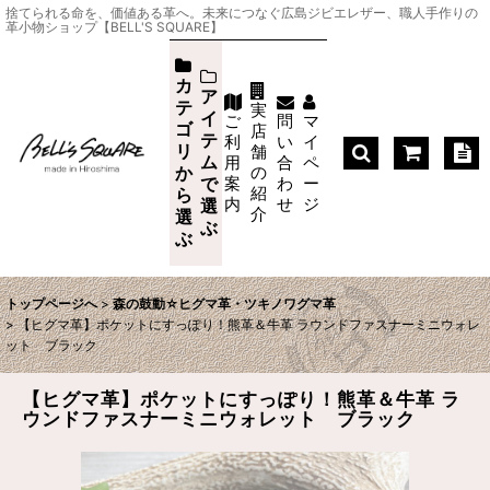
捨てられる命を、価値ある革へ。未来につなぐ広島ジビエレザー、職人手作りの
革小物ショップ【BELL'S SQUARE】
カ
ア
テ
実
イ
ご
問
マ
ゴ
店
テ
利
い
イ
リ
舗
ム
用
合
ペ
か
の
案
わ
ー
で
紹
ら
内
せ
ジ
選
介
選
ぶ
ぶ
トップページへ
>
森の鼓動☆ヒグマ革・ツキノワグマ革
>
【ヒグマ革】ポケットにすっぽり！熊革＆牛革 ラウンドファスナーミニウォレ
ット ブラック
【ヒグマ革】ポケットにすっぽり！熊革＆牛革 ラ
ウンドファスナーミニウォレット ブラック