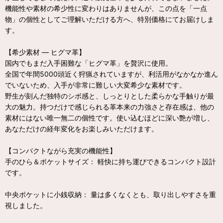
機能性や素材の希少性に変わりはありませんが、この点を「一点
物」の個性としてご理解いただける方へ、特別価格にてお届けしま
す。
【希少素材 — ヒグマ革】
国内でもまだ入手困難な「ヒグマ革」を贅沢に使用。
全国で年間5000頭近く狩猟されていますが、利活用がなかなか進ん
でいないため、入手が非常に難しい大変希少な素材です。
野生が刻んだ独特のシボ感と、しっとりとした柔らかな手触りが最
大の魅力。持つだけで感じられる革本来の力強さと存在感は、他の
素材にはない唯一無二の個性です。使い込むほどに深い艶が増し、
あなただけの経年変化をお楽しみいただけます。
【コンパクトながら充実の機能性】
手のひら＆ポケットサイズ： 軽快に持ち運びできるコンパクト設計
です。
中央ポケットに小銭収納： 量は多くなくとも、取り出しやすさを重
視しました。