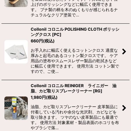
上げのポリッシングなどに幅広く使用できま
す。 ブナ製の柄を木のぬくもりが感じられるナ
チュラルなクリア塗装で…
Collonil コロニル POLISHING CLOTH ポリッシ
ングクロス
[
PC
]
660
円
(税込)
お手入れに幅広く使えるコットンクロス 適度な
厚みと起毛のあるコットン製クロスです。 ケア
用品の塗布やスムースレザー製品の乾拭きなど
に幅広く使用できます。 使用方法 コットン製で
すので、ご使…
Collonil コロニル REINIGER ライニガー 油
脂、カビ取りスプレークリーナー
[
RG
]
1,980
円
(税込)
油脂、カビ取りスプレークリーナー 皮革製品に
付着している汚れや余分な光沢剤、カビなどを
取り除きます。 ツヤのない皮革製品にも最適で
す。 使用方法 対象素材・製品表面のホコリを布
やブラシで落…