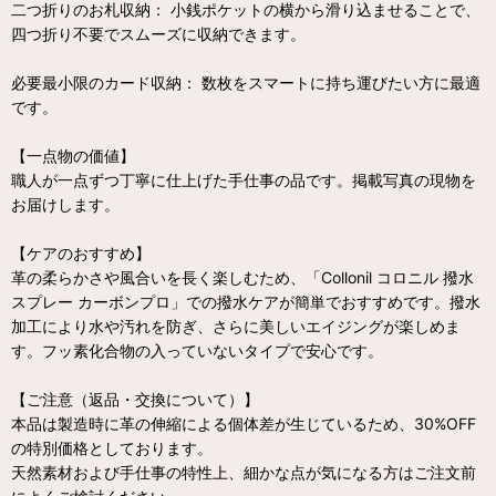
二つ折りのお札収納： 小銭ポケットの横から滑り込ませることで、
四つ折り不要でスムーズに収納できます。
必要最小限のカード収納： 数枚をスマートに持ち運びたい方に最適
です。
【一点物の価値】
職人が一点ずつ丁寧に仕上げた手仕事の品です。掲載写真の現物を
お届けします。
【ケアのおすすめ】
革の柔らかさや風合いを長く楽しむため、「Collonil コロニル 撥水
スプレー カーボンプロ」での撥水ケアが簡単でおすすめです。撥水
加工により水や汚れを防ぎ、さらに美しいエイジングが楽しめま
す。フッ素化合物の入っていないタイプで安心です。
【ご注意（返品・交換について）】
本品は製造時に革の伸縮による個体差が生じているため、30%OFF
の特別価格としております。
天然素材および手仕事の特性上、細かな点が気になる方はご注文前