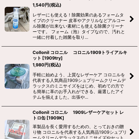
1,540
円
(税込)
レザーにも使える！除菌効果のあるフォームタ
イプのクリーナー 皮革やアクリルなどアルコー
ル除菌が出来ない素材にも使える除菌クリーナ
ーです。 フォーム（泡）タイプなので、汚れと
一緒に付着した雑菌を取り…
Collonil コロニル コロニル1909トライアルキ
ット
[
1909try
]
1,980
円
(税込)
手軽に始めよう、上質なレザーケア コロニルを
代表する人気商品1909シュプリームクリームデ
ラックスのミニサイズをはじめ、初めての方で
も簡単に革のお手入れができる、厳選したアイ
テムを揃えました。出張や…
Collonil コロニル 1909レザーケアセット レ
トロ缶
[
1909K
]
革製品を長く愛用するための、とっておきの贈
り物 コロニルを代表する人気商品1909シュプリ
ームクリームデラックスのミニサイズやセット