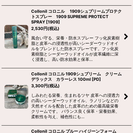
Collonil コロニル 1909シュプリームプロテク
トスプレー 1909 SUPREME PROTECT
SPRAY
[
1909
]
2,530
円
(税込)
風合い守る、栄養・防水スプレー フッ化炭素樹
脂と皮革への浸透性が高いシーダーウッドオイ
ルをブレンドした防水スプレーです。フッ化炭
素樹脂とシーダーウッドオイルが皮革繊維に深
く浸透し、高い防水効果と保革…
Collonil コロニル 1909シュプリーム クリーム
デラックス カラーレス 100ml
[
PD
]
3,300
円
(税込)
しみわたる栄養、生まれるツヤ 皮革への浸透力
の高いシーダーウッドオイル、ラノリンなどの
天然オイルを配合した皮革のための最高級栄養
クリームです。 バランス良く保革・栄養効果、
柔軟性を与え、補色性にも…
Collonil コロニル ブルー ハイジーンフォーム