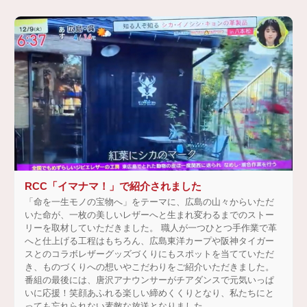
RCC「イマナマ！」で紹介されました
「命を一生モノの宝物へ」をテーマに、広島の山々からいただ
いた命が、一枚の美しいレザーへと生まれ変わるまでのストー
リーを取材していただきました。 職人が一つひとつ手作業で革
へと仕上げる工程はもちろん、広島東洋カープや阪神タイガー
スとのコラボレザーグッズづくりにもスポットを当てていただ
き、ものづくりへの想いやこだわりをご紹介いただきました。
番組の最後には、唐沢アナウンサーがチアダンスで元気いっぱ
いに応援！笑顔あふれる楽しい締めくくりとなり、私たちにと
っても忘れられない素敵な放送となりました。