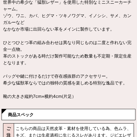
世界中の希少な「猛獣レザー」を使用した特別なミニスニーカーチ
ャーム。
ゾウ、ワニ、カバ、ヒグマ・ツキノワグマ、イノシシ、サメ、カン
ガルーなど
なかなか市場に出回らない革をメインに製作しています。
ひとつひとつ革の組み合わせは異なり同じものは二度と作れない完
全一点物。
革のストックがある時だけ製作可能なため数量も不定期・限定生産
となります。
バッグや鍵に付けるだけで存在感抜群のアクセサリー。
希少な猛獣革ならではの独特の質感を楽しめる特別な逸品です。
靴の大きさ縦約7cm×横約4cm(片足）
商品スペック
ご
こちらの商品は天然皮革・素材を使用している為、色ムラ、
注
キズ、または生産過程に生じるスレがあります。ジビエレザ