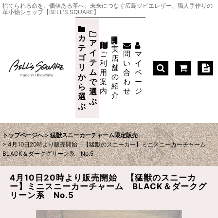
捨てられる命を、価値ある革へ。未来につなぐ広島ジビエレザー、職人手作りの
革小物ショップ【BELL'S SQUARE】
カ
ア
テ
実
イ
ご
問
マ
ゴ
店
テ
利
い
イ
リ
舗
ム
用
合
ペ
か
の
案
わ
ー
で
紹
ら
内
せ
ジ
選
介
選
ぶ
ぶ
トップページへ
>
猛獣スニーカーチャーム限定販売
>
4月10日20時より販売開始 【猛獣のスニーカー】ミニスニーカーチャーム
BLACK＆ダークグリーン系 No.5
4月10日20時より販売開始 【猛獣のスニーカ
ー】ミニスニーカーチャーム BLACK＆ダークグ
リーン系 No.5