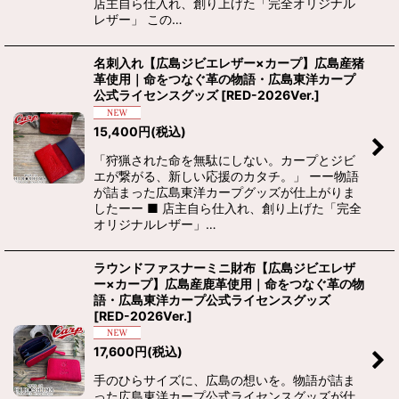
店主自ら仕入れ、創り上げた「完全オリジナル
レザー」 この…
名刺入れ【広島ジビエレザー×カープ】広島産猪
革使用｜命をつなぐ革の物語・広島東洋カープ
公式ライセンスグッズ
[
RED-2026Ver.
]
15,400
円
(税込)
「狩猟された命を無駄にしない。カープとジビ
エが繋がる、新しい応援のカタチ。」 ーー物語
が詰まった広島東洋カープグッズが仕上がりま
したーー ■ 店主自ら仕入れ、創り上げた「完全
オリジナルレザー」…
ラウンドファスナーミニ財布【広島ジビエレザ
ー×カープ】広島産鹿革使用｜命をつなぐ革の物
語・広島東洋カープ公式ライセンスグッズ
[
RED-2026Ver.
]
17,600
円
(税込)
手のひらサイズに、広島の想いを。物語が詰ま
った広島東洋カープ公式ライセンスグッズが仕