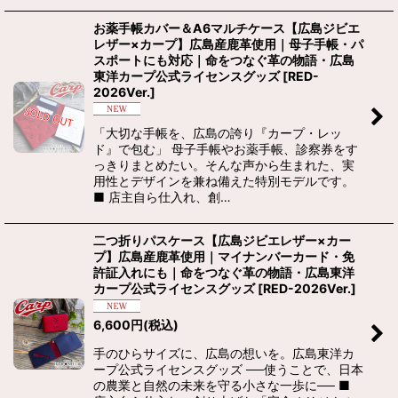
お薬手帳カバー＆A6マルチケース【広島ジビエ
レザー×カープ】広島産鹿革使用｜母子手帳・パ
スポートにも対応｜命をつなぐ革の物語・広島
東洋カープ公式ライセンスグッズ
[
RED-
2026Ver.
]
「大切な手帳を、広島の誇り『カープ・レッ
ド』で包む」 母子手帳やお薬手帳、診察券をす
っきりまとめたい。そんな声から生まれた、実
用性とデザインを兼ね備えた特別モデルです。
■ 店主自ら仕入れ、創…
二つ折りパスケース【広島ジビエレザー×カー
プ】広島産鹿革使用｜マイナンバーカード・免
許証入れにも｜命をつなぐ革の物語・広島東洋
カープ公式ライセンスグッズ
[
RED-2026Ver.
]
6,600
円
(税込)
手のひらサイズに、広島の想いを。広島東洋カ
ープ公式ライセンスグッズ ──使うことで、日本
の農業と自然の未来を守る小さな一歩に── ■