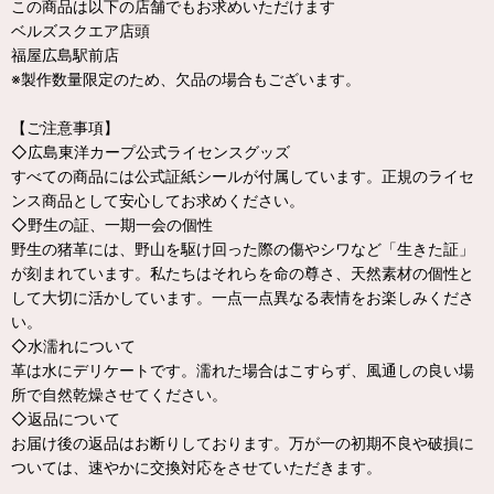
この商品は以下の店舗でもお求めいただけます
ベルズスクエア店頭
福屋広島駅前店
※製作数量限定のため、欠品の場合もございます。
【ご注意事項】
◇広島東洋カープ公式ライセンスグッズ
すべての商品には公式証紙シールが付属しています。正規のライセ
ンス商品として安心してお求めください。
◇野生の証、一期一会の個性
野生の猪革には、野山を駆け回った際の傷やシワなど「生きた証」
が刻まれています。私たちはそれらを命の尊さ、天然素材の個性と
して大切に活かしています。一点一点異なる表情をお楽しみくださ
い。
◇水濡れについて
革は水にデリケートです。濡れた場合はこすらず、風通しの良い場
所で自然乾燥させてください。
◇返品について
お届け後の返品はお断りしております。万が一の初期不良や破損に
ついては、速やかに交換対応をさせていただきます。