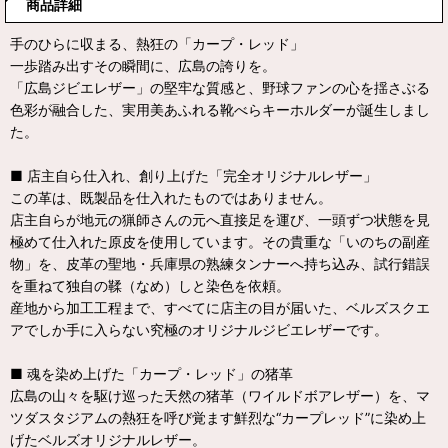
商品詳細
手のひらに収まる、熱狂の「カープ・レッド」
一歩踏み出すその瞬間に、広島の誇りを。
「広島ジビエレザー」の堅牢な質感と、野球ファンの心を揺さぶる
色彩が融合した、実用美あふれる靴べらキーホルダーが誕生しまし
た。
■ 店主自ら仕入れ、創り上げた「完全オリジナルレザー」
この革は、既製品を仕入れたものではありません。
店主自らが地元の猟師さんの元へ直接足を運び、一頭ずつ状態を見
極めて仕入れた原皮を使用しています。その貴重な「いのちの副産
物」を、皮革の聖地・兵庫県の熟練タンナーへ持ち込み、試行錯誤
を重ねて独自の鞣（なめ）しと染色を依頼。
産地から加工工程まで、すべてに店主の目が届いた、ベルズスクエ
アでしか手に入らない究極のオリジナルジビエレザーです。
■ 魂を染め上げた「カープ・レッド」の猪革
広島の山々を駆け巡った天然の猪革（ワイルドボアレザー）を、マ
ツダスタジアムの熱狂を呼び覚ます鮮烈な“カープレッド”に染め上
げたベルズオリジナルレザー。