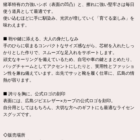
猪革特有の力強いシボ（表面の凹凸）と、擦れに強い堅牢さは毎日
使う道具として最適です。
使い込むほどに手に馴染み、光沢が増していく「育てる楽しみ」を
味わえます。
■ 鞄や鍵に添える、大人の身だしなみ
手のひらに収まるコンパクトなサイズ感ながら、芯材を入れたしっ
かりとした作りで、スムーズな足入れをサポートします。
頑丈なキーリングを備えているため、自宅や車の鍵とまとめたり、
バッグチャームとしてアクセントにしたりと、実用性とファッショ
ン性を兼ね備えています。出先でサッと靴を履く仕草に、広島の情
熱が宿ります。
■ 誇りを胸に。公式ロゴの刻印
表面には、広島ジビエレザー×カープの公式ロゴを刻印。
自分用としてはもちろん、大切な方へのギフトにも最適なライセン
スグッズです。
◇販売場所