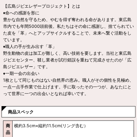
【広島ジビエレザープロジェクト】とは
♦命への感謝を形に
豊かな自然を守るため、やむを得ず奪われる命があります。東広島
市内でも年間5000頭前後。私たちはその命に感謝し、捨てられてい
た皮を「革」へとアップサイクルすることで、未来へ繋ぐ活動をし
ています。
♦職人の手が生み出す「革」
野生動物の皮は加工が難しく、高い技術を要します。当社と東広島
ジビエセンター、鞣し業者が試行錯誤を重ねて完成させたのが「広
島ジビエレザー」です。
♦一期一会の出会い
1枚として同じものはない自然界の恵み。職人がその個性を見極め、
一点一点手作業で仕上げます。手に取ったその一つが、あなたにと
って世界に一つの出会いとなれば幸いです。
商品スペック
商
横約3.5cm×縦約11.5cm(リング含む）
品