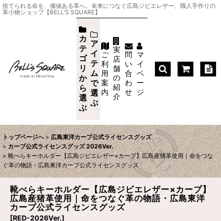
捨てられる命を、価値ある革へ。未来につなぐ広島ジビエレザー、職人手作りの
革小物ショップ【BELL'S SQUARE】
カ
ア
テ
実
イ
ご
問
マ
ゴ
店
テ
利
い
イ
リ
舗
ム
用
合
ペ
か
の
案
わ
ー
で
紹
ら
内
せ
ジ
選
介
選
ぶ
ぶ
トップページへ
>
広島東洋カープ公式ライセンスグッズ
>
カープ公式ライセンスグッズ 2026Ver.
>
靴べらキーホルダー【広島ジビエレザー×カープ】広島産猪革使用｜命をつな
ぐ革の物語・広島東洋カープ公式ライセンスグッズ
靴べらキーホルダー【広島ジビエレザー×カープ】
広島産猪革使用｜命をつなぐ革の物語・広島東洋
カープ公式ライセンスグッズ
[
RED-2026Ver.
]