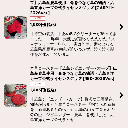
プ】広島産鹿革使用｜命をつなぐ革の物語・広
島東洋カープ公式ライセンスグッズ
[
CARP11-
2026Ver.
]
1,980
円
(税込)
【待望の復活！】あのBIGクリーナーが帰ってき
ました！ 一昨年、大変ご好評をいただいた「ス
マホクリーナーBIG」。 実は昨年、素材となる
広島県産鹿革の供給が追いつかず、泣く泣く製
作をお休みしていま…
本革コースター【広島ジビエレザー×カープ】広
島産鹿革使用｜命をつなぐ革の物語・広島東洋
カープ公式ライセンスグッズ
[
RED-2026Ver.
]
1,485
円
(税込)
【広島ジビエレザー×カープ】贅沢な三層構造。
物語が詰まった鹿革コースター 「捨てられる命
を、価値あるものへ。」 広島の山々で育まれた
命の証、ジビエレザー（鹿革）を使用した、広
島東洋カープ公式ライセ…