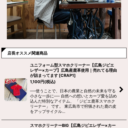
店長オススメ関連商品
ユニフォーム型スマホクリーナー【広島ジビエ
レザー×カープ】広島産鹿革使用｜売れてる理由
が詰まってます
[
CRAP1
]
1,100
円
(税込)
──使うことで、日本の農業と自然の未来を守る
小さな一歩に── 自然への想いとカープ愛を詰め
込んだ特別なアイテム、 「ジビエ鹿革スマホク
リーナー」 です。 東広島市で狩猟された鹿の皮
をアップサイクル…
スマホクリーナーBIG【広島ジビエレザー×カー