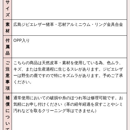
サ
イ
ズ
素
広島ジビエレザー猪革・芯材アルミニウム・リング金具合金
材
付
OPP入り
属
品
ご
こちらの商品は天然皮革・素材を使用している為、色ムラ、
注
キズ、または生産過程に生じるスレがあります。ジビエレザ
意
ーは野生の鹿ですので特にキズムラがあります。予めご了承
事
ください。
項
補
通常使用においての破損や糸のほつれ等は修理可能です。お
償
気軽にお申し付けください（革の経年経過を戻すことやシミ
に
汚れなどを取るクリーニング等はできません）
つ
い
て