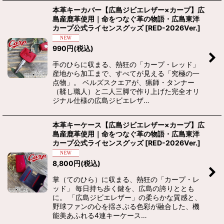
本革キーカバー【広島ジビエレザー×カープ】広
島産鹿革使用｜命をつなぐ革の物語・広島東洋
カープ公式ライセンスグッズ
[
RED-2026Ver.
]
990
円
(税込)
手のひらに収まる、熱狂の「カープ・レッド」
産地から加工まで、すべてが見える「究極の一
点物」。 ベルズスクエアが、猟師・タンナー
（鞣し職人）と二人三脚で作り上げた完全オリ
ジナル仕様の広島ジビエレザ…
本革キーケース【広島ジビエレザー×カープ】広
島産鹿革使用｜命をつなぐ革の物語・広島東洋
カープ公式ライセンスグッズ
[
RED-2026Ver.
]
8,800
円
(税込)
掌（てのひら）に収まる、熱狂の「カープ・レ
ッド」 毎日持ち歩く鍵を、広島の誇りととも
に。 「広島ジビエレザー」の柔らかな質感と、
野球ファンの心を揺さぶる色彩が融合した、機
能美あふれる4連キーケース…