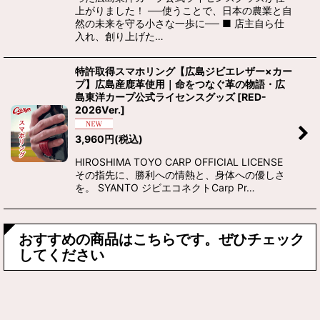
上がりました！ ──使うことで、日本の農業と自
然の未来を守る小さな一歩に── ■ 店主自ら仕
入れ、創り上げた…
特許取得スマホリング【広島ジビエレザー×カー
プ】広島産鹿革使用｜命をつなぐ革の物語・広
島東洋カープ公式ライセンスグッズ
[
RED-
2026Ver.
]
3,960
円
(税込)
HIROSHIMA TOYO CARP OFFICIAL LICENSE
その指先に、勝利への情熱と、身体への優しさ
を。 SYANTO ジビエコネクトCarp Pr…
おすすめの商品はこちらです。ぜひチェック
してください