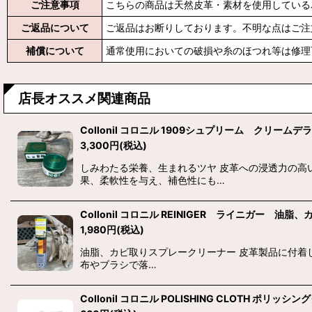
ご注意事項
こちらの商品は天然皮革・素材を使用している
ご返品について
ご返品はお断りしております。不明な点はご注
補償について
通常使用においての破損や糸のほつれ等は修理
店長オススメ関連商品
Collonil コロニル 1909シュプリーム クリームデ
3,300
円
(税込)
しみわたる栄養、生まれるツヤ 皮革への浸透力の高
果、柔軟性を与え、補色性にも…
Collonil コロニル REINIGER ライニガー 
1,980
円
(税込)
油脂、カビ取りスプレークリーナー 皮革製品に付着
布やブラシで落…
Collonil コロニル POLISHING CLOTH ポリッシ