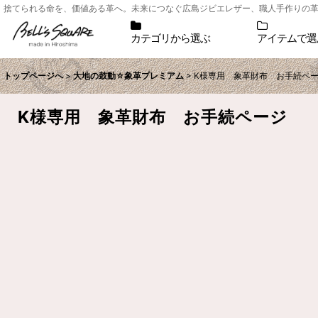
捨てられる命を、価値ある革へ。未来につなぐ広島ジビエレザー、職人手作りの革小物シ
カテゴリから選ぶ
アイテムで選
トップページへ
>
大地の鼓動☆象革プレミアム
>
K様専用 象革財布 お手続ペ
K様専用 象革財布 お手続ページ