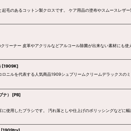
と起毛のあるコットン製クロスです。 ケア用品の塗布やスムースレザー
クリーナー 皮革やアクリルなどアルコール除菌が出来ない素材にも使
缶
[
1909K
]
コロニルを代表する人気商品1909シュプリームクリームデラックスの
（ブナ）
[
PB
]
富に使用したブラシです。 汚れ落としや仕上げのポリッシングなどに幅
[
1909try
]