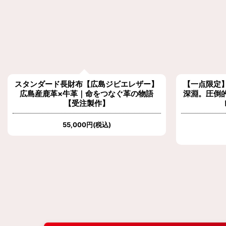
【一点限定】インディゴに染まる、象革の
【アウトレ
深淵。圧倒的耐久性と気品を纏うミニウォ
レット
[
インディゴ
]
[
通
49,500
円
(税込)