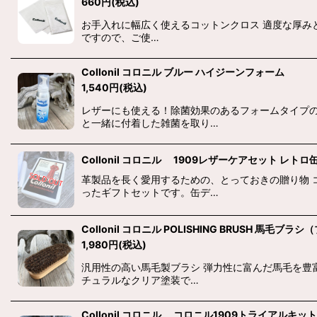
660
円
(税込)
お手入れに幅広く使えるコットンクロス 適度な厚み
ですので、ご使…
Collonil コロニル ブルー ハイジーンフォーム
1,540
円
(税込)
レザーにも使える！除菌効果のあるフォームタイプの
と一緒に付着した雑菌を取り…
Collonil コロニル 1909レザーケアセット レトロ
革製品を長く愛用するための、とっておきの贈り物 
ったギフトセットです。缶デ…
Collonil コロニル POLISHING BRUSH 馬毛ブラシ
1,980
円
(税込)
汎用性の高い馬毛製ブラシ 弾力性に富んだ馬毛を豊
チュラルなクリア塗装で…
Collonil コロニル コロニル1909トライアルキット