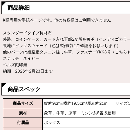
商品詳細
K様専用お手続ページです。他のお客様はご利用できません
スタンダードタイプ長財布
外装、コインケース、カード入れ下部2か所を象革（インディゴカラ
裏地にピッグスウェード（色は製作時にご確認をお願いします）
他のパーツは姫路産タンニン鞣し牛革、ファスナーYKK3号（こちら
ステッチ ネイビー
ベルズ刻印無
納期 2026年2月23日まで
商品スペック
商品サイズ
縦約9cm×横約19.5cm/厚み約2cm サイ
素材
象革、牛革、豚革 ミシン糸8番糸使用
付属品
ボックス