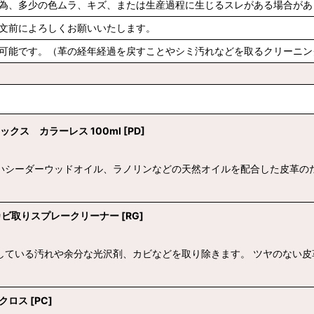
為、多少の色ムラ、キズ、または生産過程に生じるスレがある場合があ
文前によろしくお願いいたします。
可能です。（革の経年経過を戻すことやシミ汚れなどを取るクリーニン
ラックス カラーレス 100ml
[
PD
]
いシーダーウッドオイル、ラノリンなどの天然オイルを配合した皮革の
油脂、カビ取りスプレークリーナー
[
RG
]
している汚れや余分な光沢剤、カビなどを取り除きます。 ツヤのない皮
ングクロス
[
PC
]