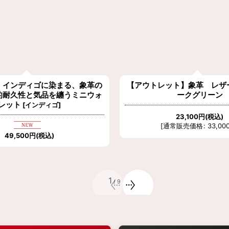
ット】象革 レザートレイ ダ
【特注品】鹿革＆牛革ラウン
ークグリーン
長財布 ブラッ
23,100
円
(税込)
99,000
円
(税込)
常販売価格
:
33,000
円
]
2
/
9