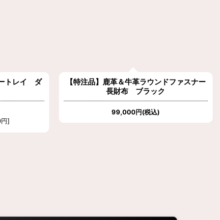
ドファスナー
【広島ジビエレザー】小さいのに頼れる。
ク
職人仕立ての天然鹿革ミニマム財布
[
鹿革＆
牛革
]
22,000
円
(税込)