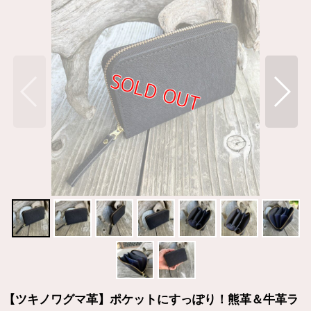
【ツキノワグマ革】ポケットにすっぽり！熊革＆牛革ラ