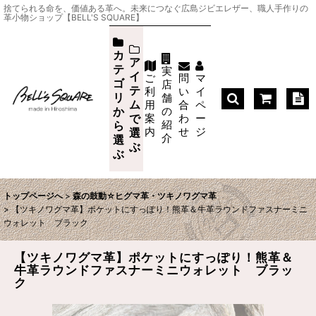
捨てられる命を、価値ある革へ。未来につなぐ広島ジビエレザー、職人手作りの
革小物ショップ【BELL'S SQUARE】
カ
ア
テ
実
イ
ご
問
マ
ゴ
店
テ
利
い
イ
リ
舗
ム
用
合
ペ
か
の
案
わ
ー
で
紹
ら
内
せ
ジ
選
介
選
ぶ
ぶ
トップページへ
>
森の鼓動☆ヒグマ革・ツキノワグマ革
>
【ツキノワグマ革】ポケットにすっぽり！熊革＆牛革ラウンドファスナーミニ
ウォレット ブラック
【ツキノワグマ革】ポケットにすっぽり！熊革＆
牛革ラウンドファスナーミニウォレット ブラッ
ク