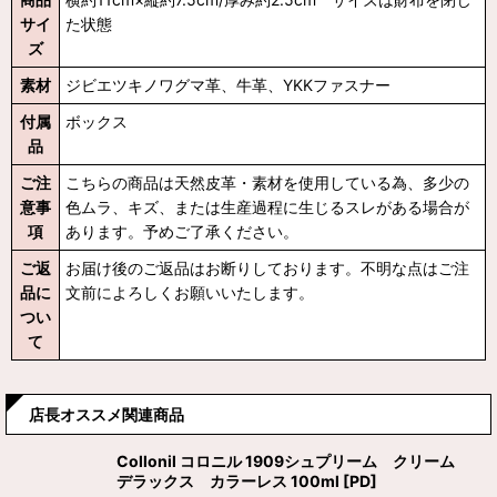
サイ
た状態
ズ
素材
ジビエツキノワグマ革、牛革、YKKファスナー
付属
ボックス
品
ご注
こちらの商品は天然皮革・素材を使用している為、多少の
意事
色ムラ、キズ、または生産過程に生じるスレがある場合が
項
あります。予めご了承ください。
ご返
お届け後のご返品はお断りしております。不明な点はご注
品に
文前によろしくお願いいたします。
つい
て
店長オススメ関連商品
Collonil コロニル 1909シュプリーム クリーム
デラックス カラーレス 100ml
[
PD
]