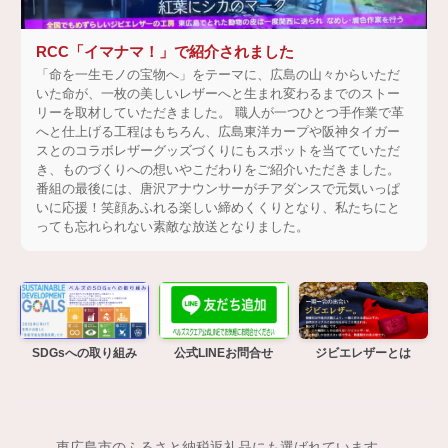
RCC「イマナマ！」で紹介されました
「命を一生モノの宝物へ」をテーマに、広島の山々からいただ
いた命が、一枚の美しいレザーへと生まれ変わるまでのストー
リーを取材していただきました。 職人が一つひとつ手作業で革
へと仕上げる工程はもちろん、広島東洋カープや阪神タイガー
スとのコラボレザーグッズづくりにもスポットを当てていただ
き、ものづくりへの想いやこだわりをご紹介いただきました。
番組の最後には、唐沢アナウンサーがチアダンスで元気いっぱ
いに応援！笑顔あふれる楽しい締めくくりとなり、私たちにと
っても忘れられない素敵な放送となりました。
SDGsへの取り組み
公式LINEお問合せ
ジビエレザーとは
東広島市のふるさと納税返礼品にも選ばれています。