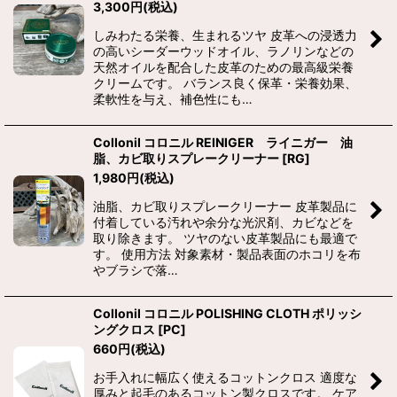
3,300
円
(税込)
しみわたる栄養、生まれるツヤ 皮革への浸透力
の高いシーダーウッドオイル、ラノリンなどの
天然オイルを配合した皮革のための最高級栄養
クリームです。 バランス良く保革・栄養効果、
柔軟性を与え、補色性にも…
Collonil コロニル REINIGER ライニガー 油
脂、カビ取りスプレークリーナー
[
RG
]
1,980
円
(税込)
油脂、カビ取りスプレークリーナー 皮革製品に
付着している汚れや余分な光沢剤、カビなどを
取り除きます。 ツヤのない皮革製品にも最適で
す。 使用方法 対象素材・製品表面のホコリを布
やブラシで落…
Collonil コロニル POLISHING CLOTH ポリッシ
ングクロス
[
PC
]
660
円
(税込)
お手入れに幅広く使えるコットンクロス 適度な
厚みと起毛のあるコットン製クロスです。 ケア