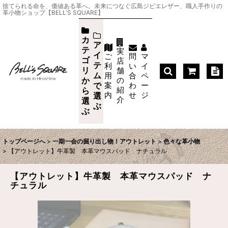
捨てられる命を、価値ある革へ。未来につなぐ広島ジビエレザー、職人手作りの
革小物ショップ【BELL'S SQUARE】
カ
ア
テ
実
イ
ご
問
マ
ゴ
店
テ
利
い
イ
リ
舗
ム
用
合
ペ
か
の
案
わ
ー
で
紹
ら
内
せ
ジ
選
介
選
ぶ
ぶ
トップページへ
>
一期一会の掘り出し物！アウトレット
>
色々な革小物
>
【アウトレット】牛革製 本革マウスパッド ナチュラル
【アウトレット】牛革製 本革マウスパッド ナ
チュラル