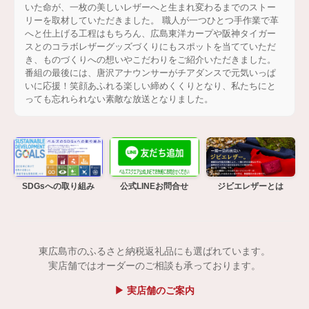
いた命が、一枚の美しいレザーへと生まれ変わるまでのストー
リーを取材していただきました。 職人が一つひとつ手作業で革
へと仕上げる工程はもちろん、広島東洋カープや阪神タイガー
スとのコラボレザーグッズづくりにもスポットを当てていただ
き、ものづくりへの想いやこだわりをご紹介いただきました。
番組の最後には、唐沢アナウンサーがチアダンスで元気いっぱ
いに応援！笑顔あふれる楽しい締めくくりとなり、私たちにと
っても忘れられない素敵な放送となりました。
SDGsへの取り組み
公式LINEお問合せ
ジビエレザーとは
東広島市のふるさと納税返礼品にも選ばれています。
実店舗ではオーダーのご相談も承っております。
▶ 実店舗のご案内