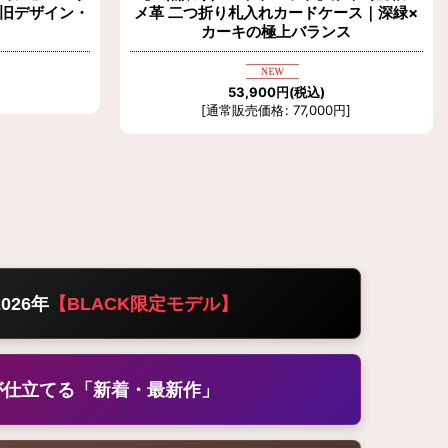
｜旧デザイン・
メ革 二つ折り札入れカードケース｜深緑×
カーキの極上バランス
53,900
円
(税込)
[
通常販売価格
:
77,000
円
]
026年
【BLACK限定モデル】
が仕立てる「新着・最新作」