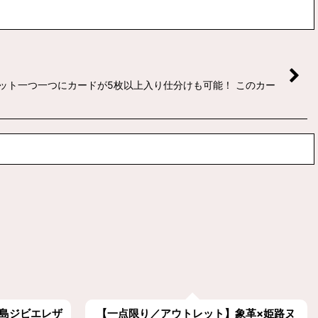
ット一つ一つにカードが5枚以上入り仕分けも可能！ このカー
広島ジビエレザ
【一点限り／アウトレット】象革×姫路ヌ