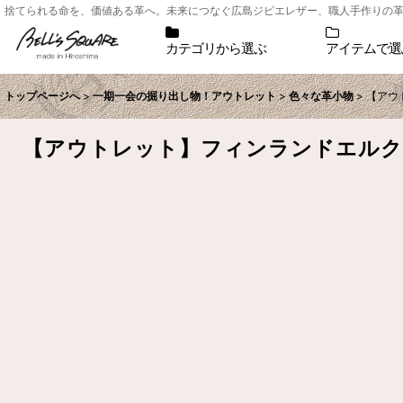
捨てられる命を、価値ある革へ。未来につなぐ広島ジビエレザー、職人手作りの革小物シ
カテゴリから選ぶ
アイテムで選
トップページへ
>
一期一会の掘り出し物！アウトレット
>
色々な革小物
>
【アウ
【アウトレット】フィンランドエルク二