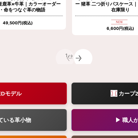
産鹿革×牛革｜カラーオーダー
ー 猪革 二つ折りパスケース
・命をつなぐ革の物語
在庫限り
49,500
円
(税込)
6,600
円
(税込)
1
/
9
EDモデル
カープ2
ている革小物
▶ 職人