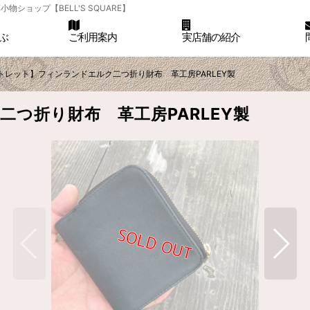
ョップ【BELL'S SQUARE】
ぶ
ご利用案内
実店舗の紹介
トレット】フィンランドエルク二つ折り財布 革工房PARLEY製
つ折り財布 革工房PARLEY製