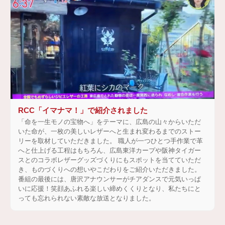
RCC「イマナマ！」で紹介されました
「命を一生モノの宝物へ」をテーマに、広島の山々からいただ
いた命が、一枚の美しいレザーへと生まれ変わるまでのストー
リーを取材していただきました。 職人が一つひとつ手作業で革
へと仕上げる工程はもちろん、広島東洋カープや阪神タイガー
スとのコラボレザーグッズづくりにもスポットを当てていただ
き、ものづくりへの想いやこだわりをご紹介いただきました。
番組の最後には、唐沢アナウンサーがチアダンスで元気いっぱ
いに応援！笑顔あふれる楽しい締めくくりとなり、私たちにと
っても忘れられない素敵な放送となりました。