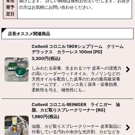
常出
届けします。 詳しい納期は後程お伝えいたします。お急ぎ
荷予
の方はお気軽にお問い合わせください。
定日
店長オススメ関連商品
Collonil コロニル 1909シュプリーム クリーム
デラックス カラーレス 100ml
[
PD
]
3,300
円
(税込)
しみわたる栄養、生まれるツヤ 皮革への浸透力
の高いシーダーウッドオイル、ラノリンなどの
天然オイルを配合した皮革のための最高級栄養
クリームです。 バランス良く保革・栄養効果、
柔軟性を与え、補色性にも…
Collonil コロニル REINIGER ライニガー 油
脂、カビ取りスプレークリーナー
[
RG
]
1,980
円
(税込)
油脂、カビ取りスプレークリーナー 皮革製品に
付着している汚れや余分な光沢剤、カビなどを