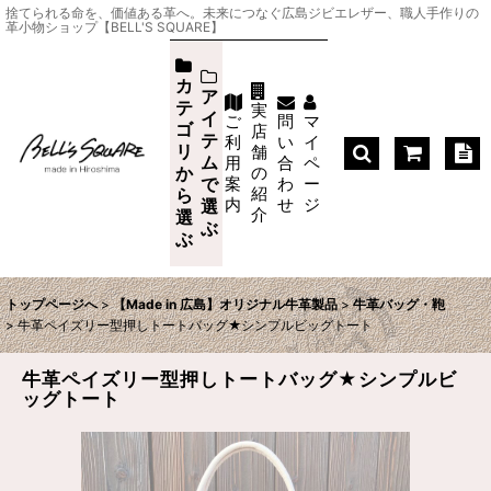
捨てられる命を、価値ある革へ。未来につなぐ広島ジビエレザー、職人手作りの
革小物ショップ【BELL'S SQUARE】
カ
ア
テ
実
イ
ご
問
マ
ゴ
店
テ
利
い
イ
リ
舗
ム
用
合
ペ
か
の
案
わ
ー
で
紹
ら
内
せ
ジ
選
介
選
ぶ
ぶ
トップページへ
>
【Made in 広島】オリジナル牛革製品
>
牛革バッグ・鞄
>
牛革ペイズリー型押しトートバッグ★シンプルビッグトート
牛革ペイズリー型押しトートバッグ★シンプルビ
ッグトート