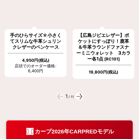
手のひらサイズ☆小さく
【広島ジビエレザー】ポ
てスリムな牛革シュリン
ケットにすっぽり！鹿革
クレザーのペンケース
＆牛革ラウンドファスナ
ーミニウォレット 3カラ
ー各1点
[
RC101
]
4,950
円
(税込)
店頭でのオーダー価格
:
6,400
円
19,800
円
(税込)
1
/
11
カープ2026年CARPREDモデル