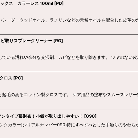
ラックス カラーレス 100ml
[
PD
]
いシーダーウッドオイル、ラノリンなどの天然オイルを配合した皮革の
油脂、カビ取りスプレークリーナー
[
RG
]
している汚れや余分な光沢剤、カビなどを取り除きます。 ツヤのない皮
ングクロス
[
PC
]
と起毛のあるコットン製クロスです。 ケア用品の塗布やスムースレザー
ソンタイプ長財布！小銭が取り出しやすい！
[
090
]
ンクカラー]シリアルナンバー090 特にすべすべとした手触りのやわ