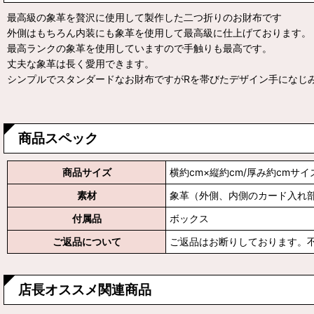
最高級の象革を贅沢に使用して製作した二つ折りのお財布です
外側はもちろん内装にも象革を使用して最高級に仕上げております。
最高ランクの象革を使用していますので手触りも最高です。
丈夫な象革は長く愛用できます。
シンプルでスタンダードなお財布ですがRを帯びたデザイン手になじ
商品スペック
商品サイズ
横約cm×縦約cm/厚み約cmサ
素材
象革（外側、内側のカード入れ
付属品
ボックス
ご返品について
ご返品はお断りしております。
店長オススメ関連商品