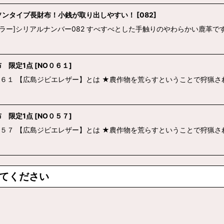
ソンタイプ長財布！小銭が取り出しやすい！
[
082
]
ラー]シリアルナンバー082 すべすべとした手触りのやわらかい鹿革
 限定1点
[
NO０６１
]
０６１ 【広島ジビエレザー】とは ★農作物を荒らすということで狩猟さ
 限定1点
[
NO０５７
]
０５７ 【広島ジビエレザー】とは ★農作物を荒らすということで狩猟さ
てください