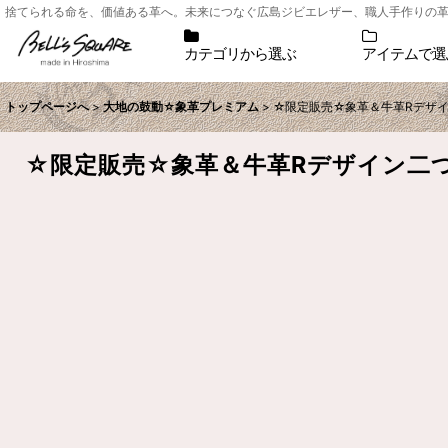
捨てられる命を、価値ある革へ。未来につなぐ広島ジビエレザー、職人手作りの革小物シ
カテゴリから選ぶ
アイテムで選
トップページへ
>
大地の鼓動☆象革プレミアム
>
☆限定販売☆象革＆牛革Rデザ
☆限定販売☆象革＆牛革Rデザイン二