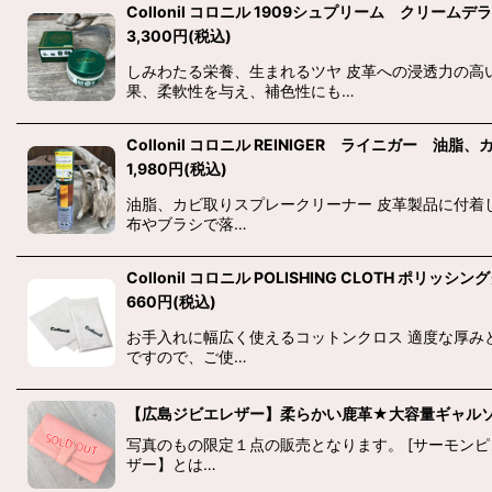
Collonil コロニル 1909シュプリーム クリームデ
3,300
円
(税込)
しみわたる栄養、生まれるツヤ 皮革への浸透力の高
果、柔軟性を与え、補色性にも…
Collonil コロニル REINIGER ライニガー 
1,980
円
(税込)
油脂、カビ取りスプレークリーナー 皮革製品に付着
布やブラシで落…
Collonil コロニル POLISHING CLOTH ポリッシ
660
円
(税込)
お手入れに幅広く使えるコットンクロス 適度な厚み
ですので、ご使…
【広島ジビエレザー】柔らかい鹿革★大容量ギャル
写真のもの限定１点の販売となります。 [サーモンピ
ザー】とは…