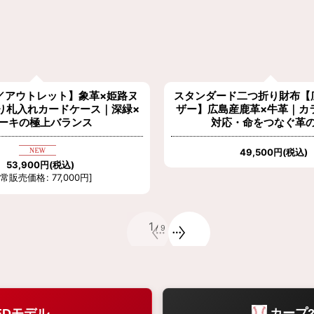
／アウトレット】象革×姫路ヌ
スタンダード二つ折り財布【
折り札入れカードケース｜深緑×
ザー】広島産鹿革×牛革｜カ
ーキの極上バランス
対応・命をつなぐ革
49,500
円
(税込)
53,900
円
(税込)
通常販売価格
:
77,000
円
]
1
/
9
EDモデル
カープ2