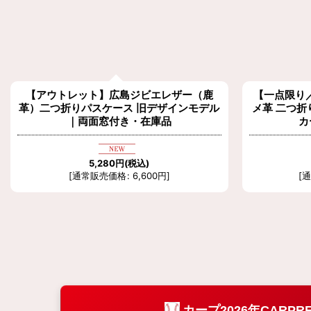
【アウトレット】広島ジビエレザー（鹿
【一点限り
革）二つ折りパスケース 旧デザインモデル
メ革 二つ
｜両面窓付き・在庫品
カ
5,280
円
(税込)
[
通常販売価格
:
6,600
円
]
[
カープ2026年CARPR