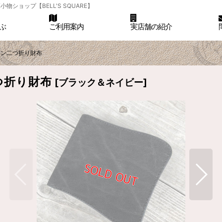
ョップ【BELL'S SQUARE】
ぶ
ご利用案内
実店舗の紹介
イン二つ折り財布
つ折り財布
[
ブラック＆ネイビー
]