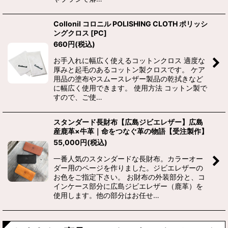
Collonil コロニル POLISHING CLOTH ポリッシ
ングクロス
[
PC
]
660
円
(税込)
お手入れに幅広く使えるコットンクロス 適度な
厚みと起毛のあるコットン製クロスです。 ケア
用品の塗布やスムースレザー製品の乾拭きなど
に幅広く使用できます。 使用方法 コットン製で
すので、ご使…
スタンダード長財布【広島ジビエレザー】広島
産鹿革×牛革｜命をつなぐ革の物語【受注製作】
55,000
円
(税込)
一番人気のスタンダードな長財布。カラーオー
ダー用のページを作りました。ジビエレザーの
お色をご指定下さい。 お財布の外装部分と、コ
インケース部分に広島ジビエレザー（鹿革）を
使用します。他の部分はお任せ…