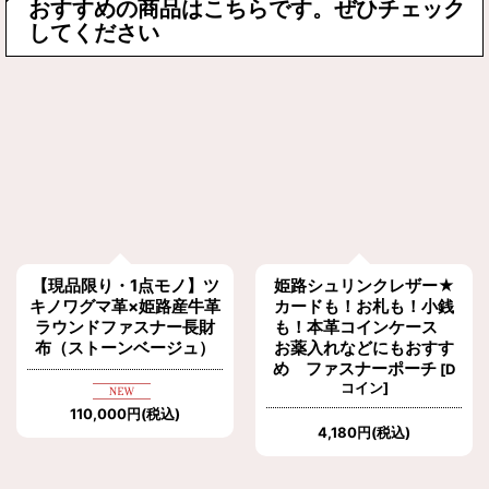
おすすめの商品はこちらです。ぜひチェック
してください
【現品限り・1点モノ】ツ
姫路シュリンクレザー★
キノワグマ革×姫路産牛革
カードも！お札も！小銭
ラウンドファスナー長財
も！本革コインケース
布（ストーンベージュ）
お薬入れなどにもおすす
め ファスナーポーチ
[
D
コイン
]
110,000
円
(税込)
4,180
円
(税込)