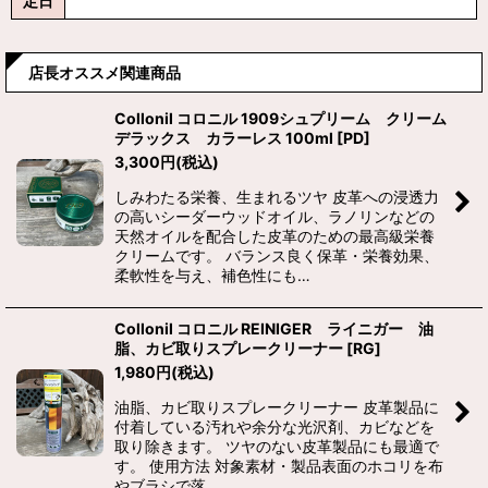
定日
店長オススメ関連商品
Collonil コロニル 1909シュプリーム クリーム
デラックス カラーレス 100ml
[
PD
]
3,300
円
(税込)
しみわたる栄養、生まれるツヤ 皮革への浸透力
の高いシーダーウッドオイル、ラノリンなどの
天然オイルを配合した皮革のための最高級栄養
クリームです。 バランス良く保革・栄養効果、
柔軟性を与え、補色性にも…
Collonil コロニル REINIGER ライニガー 油
脂、カビ取りスプレークリーナー
[
RG
]
1,980
円
(税込)
油脂、カビ取りスプレークリーナー 皮革製品に
付着している汚れや余分な光沢剤、カビなどを
取り除きます。 ツヤのない皮革製品にも最適で
す。 使用方法 対象素材・製品表面のホコリを布
やブラシで落…