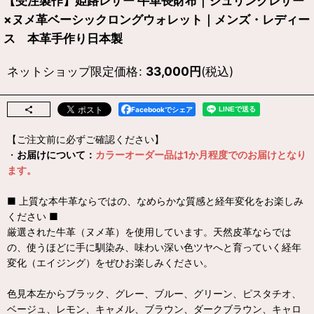
【受注製作】姫路レザー 牛革長財布｜シュリンクレザー
×ヌメ革ベーシックロングウォレット｜メンズ・レディー
ス 本革手作り日本製
ネットショップ限定価格
:
33,000
円
(税込)
Facebookでシェア
【ご注文前に必ずご確認ください】
・
お届けについて：
カラーオーダー品は1か月程度でのお届けとなり
ます。
■ 上質な本牛革ならではの、なめらかな質感と経年変化をお楽しみ
ください ■
厳選された牛革（ヌメ革）を使用しています。天然皮革ならでは
の、使うほどに手に馴染み、味わい深い色ツヤへと育っていく経年
変化（エイジング）をぜひお楽しみください。
色見本左からブラック、グレー、ブルー、グリーン、ピスタチオ、
ベージュ、レモン、キャメル、ブラウン、ダークブラウン、キャロ