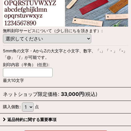
無料刻印サービスについて（少し日にちを頂きます）
:
5mm角の文字・AからZの大文字と小文字、数字、「.」「・」「-」
「@」「/」が可能です。
刻印内容（半角）
(任意)
:
最大10文字
ネットショップ限定価格
:
33,000
円
(税込)
購入個数
:
点
返品特約に関する重要事項