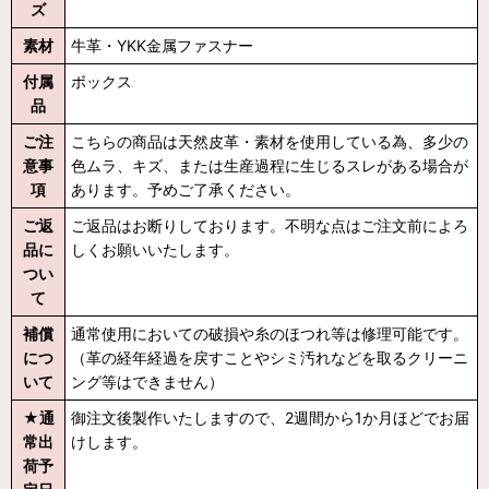
ズ
素材
牛革・YKK金属ファスナー
付属
ボックス
品
ご注
こちらの商品は天然皮革・素材を使用している為、多少の
意事
色ムラ、キズ、または生産過程に生じるスレがある場合が
項
あります。予めご了承ください。
ご返
ご返品はお断りしております。不明な点はご注文前によろ
品に
しくお願いいたします。
つい
て
補償
通常使用においての破損や糸のほつれ等は修理可能です。
につ
（革の経年経過を戻すことやシミ汚れなどを取るクリーニ
いて
ング等はできません）
★通
御注文後製作いたしますので、2週間から1か月ほどでお届
常出
けします。
荷予