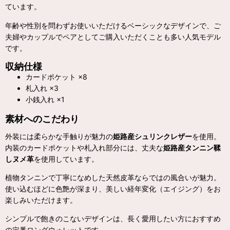
ています。
年齢や性別を問わずお使いいただけるベーシックなデザインで、ご
夫婦やカップルでペアとしてご購入いただくことも多い人気モデル
です。
収納仕様
カードポケット ×8
札入れ ×3
小銭入れ ×1
素材へのこだわり
外装には柔らかな手触りが魅力の
姫路産シュリンクレザー
を使用。
内装のカードポケットや札入れ部分には、丈夫な
姫路産タンニン鞣
しヌメ革
を使用しています。
植物タンニンで丁寧になめした天然皮革ならではの風合いが魅力。
使い込むほどに色艶が深まり、美しい経年変化（エイジング）をお
楽しみいただけます。
シンプルで飽きのこないデザインは、長く愛用したい方におすすめ
の定番ロングウォレットです。