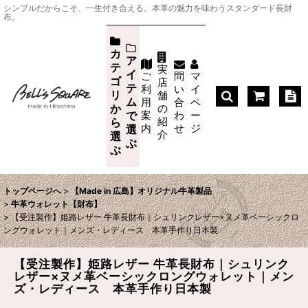
シンプルだからこそ、一生付き合える。本革の魅力を味わうスタンダード長財
布。
カ
ア
テ
実
イ
ご
問
マ
ゴ
店
テ
利
い
イ
リ
舗
ム
用
合
ペ
か
の
案
わ
ー
で
紹
ら
内
せ
ジ
選
介
選
ぶ
ぶ
トップページへ
>
【Made in 広島】オリジナル牛革製品
>
牛革ウォレット【財布】
>
【受注製作】姫路レザー 牛革長財布｜シュリンクレザー×ヌメ革ベーシックロ
ングウォレット｜メンズ・レディース 本革手作り日本製
【受注製作】姫路レザー 牛革長財布｜シュリンク
レザー×ヌメ革ベーシックロングウォレット｜メン
ズ・レディース 本革手作り日本製