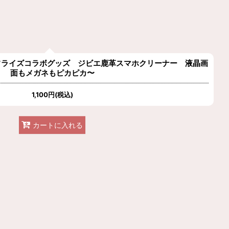
フライズコラボグッズ ジビエ鹿革スマホクリーナー 液晶画
面もメガネもピカピカ〜
1,100
円
(税込)
カートに入れる