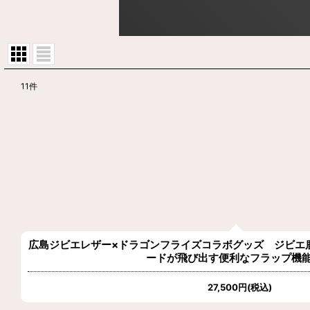
11
件
表示数
:
在庫あり
並び順
:
広島ジビエレザー×ドラゴンフライズコラボグッズ ジビエ
ードが飛び出す便利なフラップ機
27,500
円
(税込)