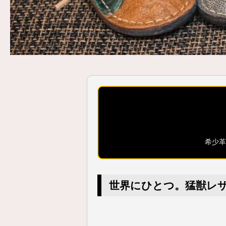
希少革
世界にひとつ。猛獣レ