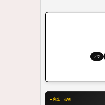
ゾウ
● 完全一点物