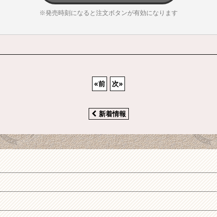
※発売時刻になると注文ボタンが有効になります
«
前
次
»
新着情報