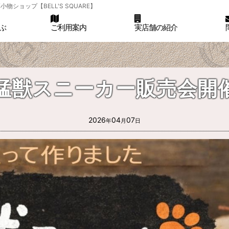
ョップ【BELL'S SQUARE】
ぶ
ご利用案内
実店舗の紹介
猛獣スニーカー販売会開
2026
04
07
年
月
日