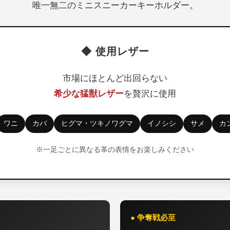
唯一無二のミニスニーカーキーホルダー。
◆ 使用レザー
市場にほとんど出回らない
希少な猛獣レザー
を贅沢に使用
ワニ
カバ
ヒグマ・ツキノワグマ
イノシシ
サメ
カ
※一足ごとに異なる革の表情をお楽しみください
● 争奪戦必至