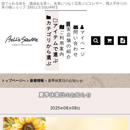
捨てられる命を、価値ある革へ。未来につなぐ広島ジビエレザー、職人手作りの
革小物ショップ【BELL'S SQUARE】
カ
ア
テ
実
イ
ご
問
マ
ゴ
店
テ
利
い
イ
リ
舗
ム
用
合
ペ
か
の
案
わ
ー
で
紹
ら
内
せ
ジ
選
介
選
ぶ
ぶ
トップページへ
>
新着情報
>
夏季休業日のお知らせ
夏季休業日のお知らせ
2025
08
08
年
月
日