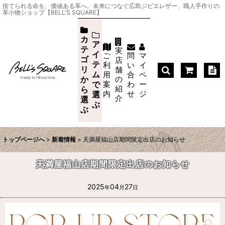
捨てられる命を、価値ある革へ。未来につなぐ広島ジビエレザー、職人手作りの
革小物ショップ【BELL'S SQUARE】
カ
ア
テ
実
イ
ご
問
マ
ゴ
店
テ
利
い
イ
リ
舗
ム
用
合
ペ
か
の
案
わ
ー
で
紹
ら
内
せ
ジ
選
介
選
ぶ
ぶ
トップページへ
>
新着情報
>
天満屋福山店期間限定出店のお知らせ
天満屋福山店期間限定出店のお知らせ
2025
04
27
年
月
日