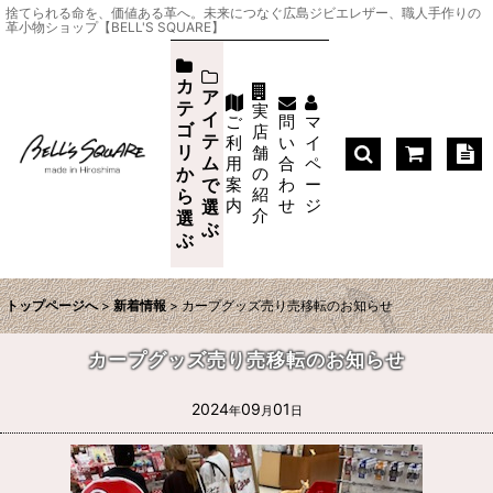
捨てられる命を、価値ある革へ。未来につなぐ広島ジビエレザー、職人手作りの
革小物ショップ【BELL'S SQUARE】
カ
ア
テ
実
イ
ご
問
マ
ゴ
店
テ
利
い
イ
リ
舗
ム
用
合
ペ
か
の
案
わ
ー
で
紹
ら
内
せ
ジ
選
介
選
ぶ
ぶ
トップページへ
>
新着情報
>
カープグッズ売り売移転のお知らせ
カープグッズ売り売移転のお知らせ
2024
09
01
年
月
日