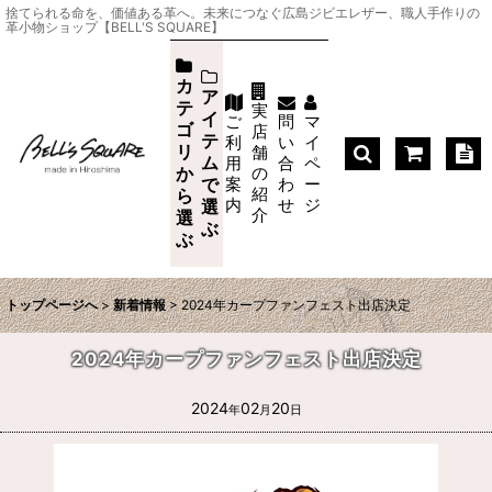
捨てられる命を、価値ある革へ。未来につなぐ広島ジビエレザー、職人手作りの
革小物ショップ【BELL'S SQUARE】
カ
ア
テ
実
イ
ご
問
マ
ゴ
店
テ
利
い
イ
リ
舗
ム
用
合
ペ
か
の
案
わ
ー
で
紹
ら
内
せ
ジ
選
介
選
ぶ
ぶ
トップページへ
>
新着情報
>
2024年カープファンフェスト出店決定
2024年カープファンフェスト出店決定
2024
02
20
年
月
日