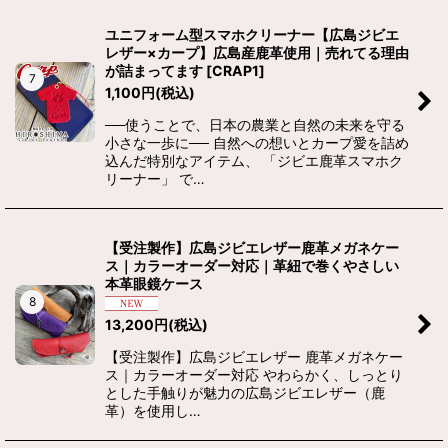
ユニフォーム型スマホクリーナー【広島ジビエ
レザー×カープ】広島産鹿革使用｜売れてる理由
が詰まってます
[
CRAP1
]
7
1,100
円
(税込)
──使うことで、日本の農業と自然の未来を守る
小さな一歩に── 自然への想いとカープ愛を詰め
込んだ特別なアイテム、 「ジビエ鹿革スマホク
リーナー」 で…
【受注製作】広島ジビエレザー鹿革メガネケー
ス｜カラーオーダー対応｜革紐で巻くやさしい
本革眼鏡ケース
8
13,200
円
(税込)
【受注製作】広島ジビエレザー 鹿革メガネケー
ス｜カラーオーダー対応 やわらかく、しっとり
とした手触りが魅力の広島ジビエレザー（鹿
革）を使用し…