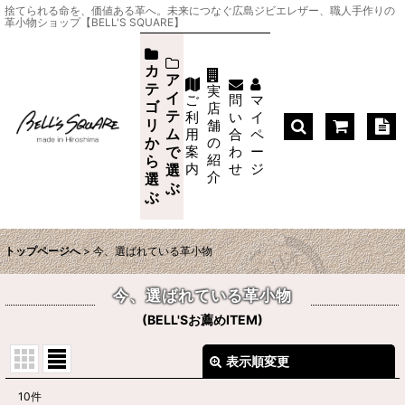
捨てられる命を、価値ある革へ。未来につなぐ広島ジビエレザー、職人手作りの
革小物ショップ【BELL'S SQUARE】
カ
ア
テ
実
イ
ご
問
マ
ゴ
店
テ
利
い
イ
リ
舗
ム
用
合
ペ
か
の
案
わ
ー
で
紹
ら
内
せ
ジ
選
介
選
ぶ
ぶ
トップページへ
>
今、選ばれている革小物
今、選ばれている革小物
(
BELL'Sお薦めITEM
)
表示順変更
閉じる
10
件
在庫あり