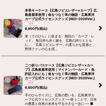
絞り込む
本革キーケース【広島ジビエレザー×カープ】広
島産鹿革使用｜命をつなぐ革の物語・広島東洋
カープ公式ライセンスグッズ
[
RED-2026Ver.
]
1
8,800
円
(税込)
掌（てのひら）に収まる、熱狂の「カープ・レ
ッド」 毎日持ち歩く鍵を、広島の誇りととも
に。 「広島ジビエレザー」の柔らかな質感と、
野球ファンの心を揺…
二つ折りパスケース【広島ジビエレザー×カー
プ】広島産鹿革使用｜マイナンバーカード・免
許証入れにも｜命をつなぐ革の物語・広島東洋
カープ公式ライセンスグッズ
[
RED-2026Ver.
]
2
6,600
円
(税込)
手のひらサイズに、広島の想いを。広島東洋カ
ープ公式ライセンスグッズ ──使うことで、日本
の農業と自然の未来を守る小さな一歩に── ■