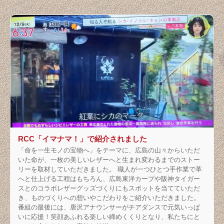
RCC「イマナマ！」で紹介されました
「命を一生モノの宝物へ」をテーマに、広島の山々からいただ
いた命が、一枚の美しいレザーへと生まれ変わるまでのストー
リーを取材していただきました。 職人が一つひとつ手作業で革
へと仕上げる工程はもちろん、広島東洋カープや阪神タイガー
スとのコラボレザーグッズづくりにもスポットを当てていただ
き、ものづくりへの想いやこだわりをご紹介いただきました。
番組の最後には、唐沢アナウンサーがチアダンスで元気いっぱ
いに応援！笑顔あふれる楽しい締めくくりとなり、私たちにと