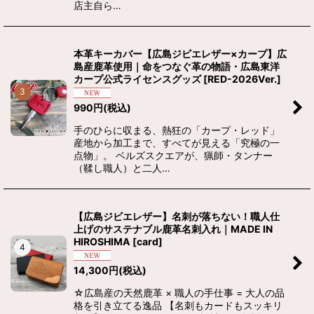
店主自ら…
本革キーカバー【広島ジビエレザー×カープ】広
島産鹿革使用｜命をつなぐ革の物語・広島東洋
カープ公式ライセンスグッズ
[
RED-2026Ver.
]
3
990
円
(税込)
手のひらに収まる、熱狂の「カープ・レッド」
産地から加工まで、すべてが見える「究極の一
点物」。 ベルズスクエアが、猟師・タンナー
（鞣し職人）と二人…
【広島ジビエレザー】名刺が落ちない！職人仕
上げのサステナブル鹿革名刺入れ｜MADE IN
HIROSHIMA
[
card
]
4
14,300
円
(税込)
☆広島産の天然鹿革 × 職人の手仕事 = 大人の品
格を引き立てる逸品 【名刺もカードもスッキリ