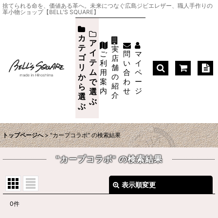
捨てられる命を、価値ある革へ。未来につなぐ広島ジビエレザー、職人手作りの
革小物ショップ【BELL'S SQUARE】
カ
ア
テ
実
イ
ご
問
マ
ゴ
店
テ
利
い
イ
リ
舗
ム
用
合
ペ
か
の
案
わ
ー
で
紹
ら
内
せ
ジ
選
介
選
ぶ
ぶ
トップページへ
>
"カープコラボ"
の
検索結果
"カープコラボ"
の
検索結果
表示順変更
閉じる
0
件
店内商品検索
: