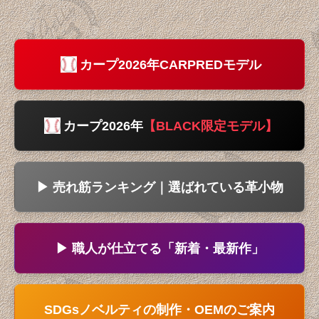
表示数
:
在庫あり
カープ2026年CARPREDモデル
並び順
:
カープ2026年
【BLACK限定モデル】
絞り込む
▶ 売れ筋ランキング｜選ばれている革小物
▶ 職人が仕立てる「新着・最新作」
SDGsノベルティの制作・OEMのご案内