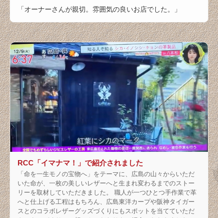
「オーナーさんが親切。雰囲気の良いお店でした。」
RCC「イマナマ！」で紹介されました
「命を一生モノの宝物へ」をテーマに、広島の山々からいただ
いた命が、一枚の美しいレザーへと生まれ変わるまでのストー
リーを取材していただきました。 職人が一つひとつ手作業で革
へと仕上げる工程はもちろん、広島東洋カープや阪神タイガー
スとのコラボレザーグッズづくりにもスポットを当てていただ