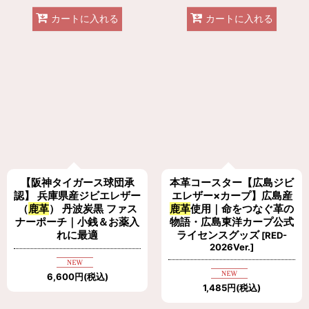
カートに入れる
カートに入れる
【阪神タイガース球団承
本革コースター【広島ジビ
認】 兵庫県産ジビエレザー
エレザー×カープ】広島産
（
鹿革
） 丹波炭黒 ファス
鹿革
使用｜命をつなぐ革の
ナーポーチ｜小銭＆お薬入
物語・広島東洋カープ公式
れに最適
ライセンスグッズ
[
RED-
2026Ver.
]
6,600
円
(税込)
1,485
円
(税込)