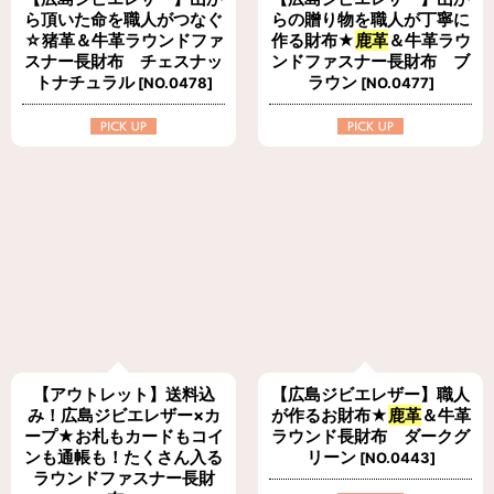
ら頂いた命を職人がつなぐ
らの贈り物を職人が丁寧に
☆猪革＆牛革ラウンドファ
作る財布★
鹿革
＆牛革ラウ
スナー長財布 チェスナッ
ンドファスナー長財布 ブ
トナチュラル
ラウン
[
NO.0478
]
[
NO.0477
]
【アウトレット】送料込
【広島ジビエレザー】職人
み！広島ジビエレザー×カ
が作るお財布★
鹿革
＆牛革
ープ★お札もカードもコイ
ラウンド長財布 ダークグ
ンも通帳も！たくさん入る
リーン
[
NO.0443
]
ラウンドファスナー長財