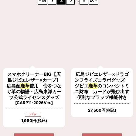
表示数
:
在庫あり
並び順
:
ブランドカテゴリ
:
スマホクリーナーBIG【広
広島ジビエレザー×ドラゴ
アイテム
:
島ジビエレザー×カープ】
ンフライズコラボグッズ
広島産
鹿革
使用｜命をつな
ジビエ
鹿革
のコンパクトミ
ぐ革の物語・広島東洋カー
ニ財布 カードが飛び出す
絞り込む
プ公式ライセンスグッズ
便利なフラップ機能付き
[
CARP11-2026Ver.
]
27,500
円
(税込)
1,980
円
(税込)