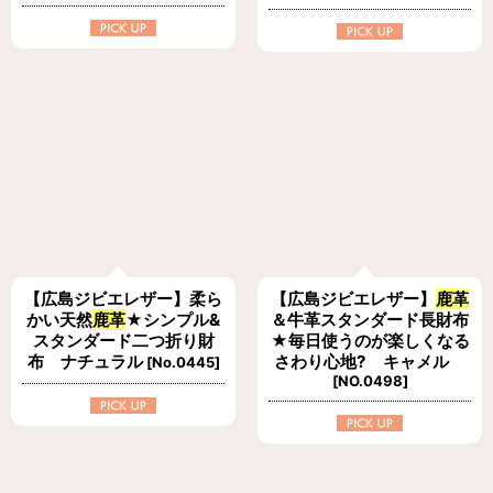
【広島ジビエレザー】柔ら
【広島ジビエレザー】
鹿革
かい天然
鹿革
★シンプル&
＆牛革スタンダード長財布
スタンダード二つ折り財
★毎日使うのが楽しくなる
布 ナチュラル
さわり心地? キャメル
[
No.0445
]
[
NO.0498
]