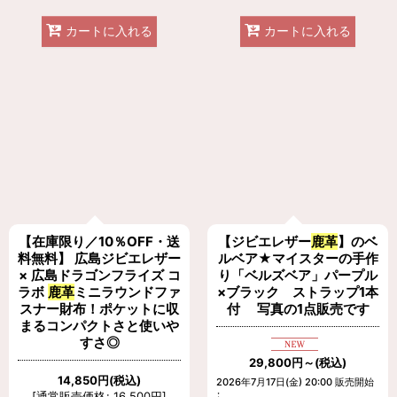
カートに入れる
カートに入れる
【在庫限り／10％OFF・送
【ジビエレザー
鹿革
】のベ
料無料】 広島ジビエレザー
ルベア★マイスターの手作
× 広島ドラゴンフライズ コ
り「ベルズベア」パープル
ラボ
鹿革
ミニラウンドファ
×ブラック ストラップ1本
スナー財布！ポケットに収
付 写真の1点販売です
まるコンパクトさと使いや
すさ◎
29,800
円
～
(税込)
14,850
円
(税込)
2026年7月17日(金) 20:00 販売開始
:
[
通常販売価格
:
16,500
円
]