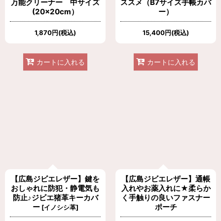
万能クリーナー 中サイズ
ススメ（B7サイズ手帳カバ
(20×20cm）
ー）
1,870
円
(税込)
15,400
円
(税込)
カートに入れる
カートに入れる
【広島ジビエレザー】鍵を
【広島ジビエレザー】通帳
おしゃれに防犯・静電気も
入れやお薬入れに★柔らか
防止♪ジビエ猪革キーカバ
く手触りの良いファスナー
ー
ポーチ
[
イノシシ革
]