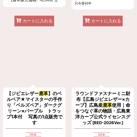
只今受付中
カートに入れる
カートに入れる
【ジビエレザー
鹿革
】のベ
ラウンドファスナーミニ財
ルベア★マイスターの手作
布【広島ジビエレザー×カ
り「ベルズベア」ダークグ
ープ】広島産
鹿革
使用｜命
リーン×パープル トラッ
をつなぐ革の物語・広島東
プ1本付 写真の1点販売で
洋カープ公式ライセンスグ
す
ッズ
[
RED-2026Ver.
]