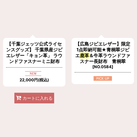
【千葉ジェッツ公式ライセ
【広島ジビエレザー】限定
ンスグッズ】 千葉県産ジビ
1点即納可能★青桐翠ジビ
エレザー「キョン革」 ラウ
エ
鹿革
＆牛革ラウンドファ
ンドファスナーミニ財布
スナー長財布 青桐翠
[
NO.0584
]
22,000
円
(税込)
カートに入れる