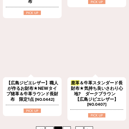
布
【広島ジビエレザー】職人
鹿革
＆牛革スタンダード長
が作るお財布★NEWタイ
財布★気持ち良いさわり心
プ猪革＆牛革ラウンド長財
地? ダークブラウン
布 限定1点
【広島ジビエレザー】
[
NO.0442
]
[
NO.0407
]