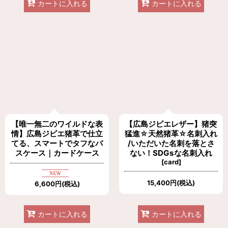
カートに入れる
カートに入れる
【唯一無二のワイルドな表
【広島ジビエレザー】猪突
情】広島ジビエ猪革で仕立
猛進☆天然猪革☆名刺入れ
てる、スマートでタフなパ
/いただいた名刺を落とさ
スケース｜カードケース
ない！SDGsな名刺入れ
[
card
]
15,400
円
(税込)
6,600
円
(税込)
カートに入れる
カートに入れる