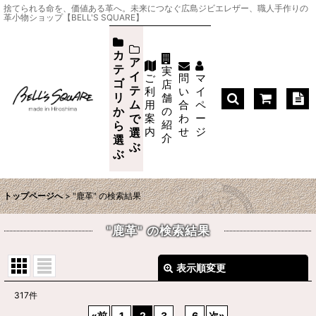
捨てられる命を、価値ある革へ。未来につなぐ広島ジビエレザー、職人手作りの
革小物ショップ【BELL'S SQUARE】
カ
ア
テ
実
イ
ご
問
マ
ゴ
店
テ
利
い
イ
リ
舗
ム
用
合
ペ
か
の
案
わ
ー
で
紹
ら
内
せ
ジ
選
介
選
ぶ
ぶ
トップページへ
>
"鹿革"
の
検索結果
"鹿革"
の
検索結果
表示順変更
閉じる
317
件
店内商品検索
:
«
前
1
2
3
...
6
次
»