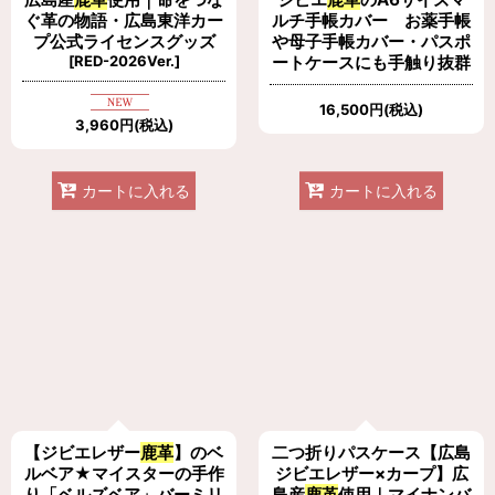
ぐ革の物語・広島東洋カー
ルチ手帳カバー お薬手帳
プ公式ライセンスグッズ
や母子手帳カバー・パスポ
[
RED-2026Ver.
]
ートケースにも手触り抜群
16,500
円
(税込)
3,960
円
(税込)
カートに入れる
カートに入れる
【ジビエレザー
鹿革
】のベ
二つ折りパスケース【広島
ルベア★マイスターの手作
ジビエレザー×カープ】広
り「ベルズベア」バーミリ
島産
鹿革
使用｜マイナンバ