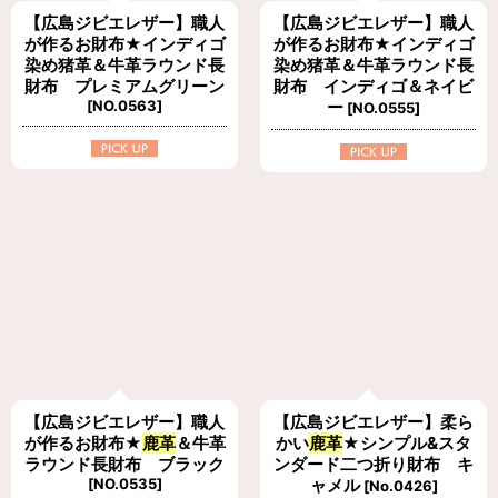
【広島ジビエレザー】職人
【広島ジビエレザー】職人
が作るお財布★インディゴ
が作るお財布★インディゴ
染め猪革＆牛革ラウンド長
染め猪革＆牛革ラウンド長
財布 プレミアムグリーン
財布 インディゴ＆ネイビ
[
NO.0563
]
ー
[
NO.0555
]
【広島ジビエレザー】職人
【広島ジビエレザー】柔ら
が作るお財布★
鹿革
＆牛革
かい
鹿革
★シンプル&スタ
ラウンド長財布 ブラック
ンダード二つ折り財布 キ
[
NO.0535
]
ャメル
[
No.0426
]