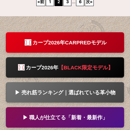
«
前
1
2
3
...
6
次
»
カープ2026年CARPREDモデル
カープ2026年
【BLACK限定モデル】
▶ 売れ筋ランキング｜選ばれている革小物
▶ 職人が仕立てる「新着・最新作」