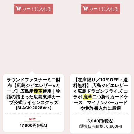
カートに入れる
カートに入れる
ラウンドファスナーミニ財
【在庫限り／10％OFF・送
布【広島ジビエレザー×カ
料無料】 広島ジビエレザー
ープ】広島産
鹿革
使用｜物
× 広島ドラゴンフライズ コ
語の詰まった広島東洋カー
ラボ
鹿革
二つ折りカードケ
プ公式ライセンスグッズ
ース マイナンバーカード
[
BLACK-2026Ver.
]
や免許書入れに最適
5,940
円
(税込)
17,600
円
(税込)
[
通常販売価格
:
6,600
円
]