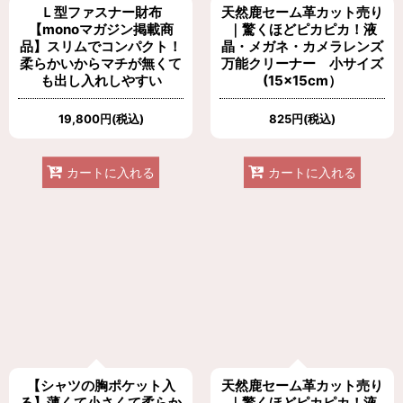
Ｌ型ファスナー財布
天然鹿セーム革カット売り
【monoマガジン掲載商
｜驚くほどピカピカ！液
品】スリムでコンパクト！
晶・メガネ・カメラレンズ
柔らかいからマチが無くて
万能クリーナー 小サイズ
も出し入れしやすい
(15×15cm）
19,800
円
(税込)
825
円
(税込)
カートに入れる
カートに入れる
【シャツの胸ポケット入
天然鹿セーム革カット売り
る】薄くて小さくて柔らか
｜驚くほどピカピカ！液