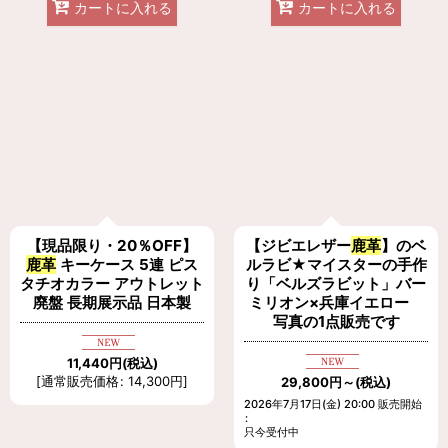
カートに入れる
カートに入れる
【現品限り・20％OFF】
【ジビエレザー
鹿革
】のベ
鹿革
キーケース 5連 ピス
ルラビ★マイスターの手作
タチオカラー アウトレット
り「ベルズラビット」バー
廃盤 長期展示品 日本製
ミリオン×兵庫イエロー
写真の1点販売です
11,440
円
(税込)
[
通常販売価格
:
14,300
円
]
29,800
円
～
(税込)
2026年7月17日(金) 20:00 販売開始
:
只今受付中