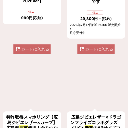
2026Ver.
]
です
990
円
(税込)
29,800
円
～
(税込)
2026年7月17日(金) 20:00 販売開始
:
只今受付中
カートに入れる
カートに入れる
特許取得スマホリング【広
広島ジビエレザー×ドラゴ
島ジビエレザー×カープ】
ンフライズコラボグッズ
広島産
鹿革
使用｜命をつな
ジビエ
鹿革
のA6サイズマ