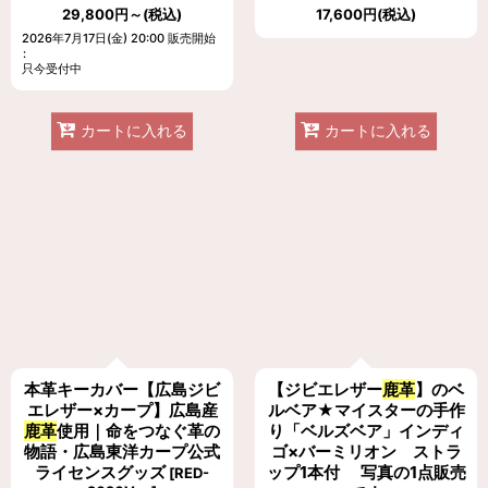
29,800
円
～
(税込)
17,600
円
(税込)
2026年7月17日(金) 20:00 販売開始
:
只今受付中
カートに入れる
カートに入れる
本革キーカバー【広島ジビ
【ジビエレザー
鹿革
】のベ
エレザー×カープ】広島産
ルベア★マイスターの手作
鹿革
使用｜命をつなぐ革の
り「ベルズベア」インディ
物語・広島東洋カープ公式
ゴ×バーミリオン ストラ
ライセンスグッズ
ップ1本付 写真の1点販売
[
RED-