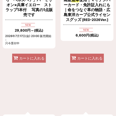
オン×兵庫イエロー スト
ーカード・免許証入れにも
ラップ1本付 写真の1点販
｜命をつなぐ革の物語・広
売です
島東洋カープ公式ライセン
スグッズ
[
RED-2026Ver.
]
29,800
円
～
(税込)
6,600
円
(税込)
2026年7月17日(金) 20:00 販売開始
:
只今受付中
カートに入れる
カートに入れる