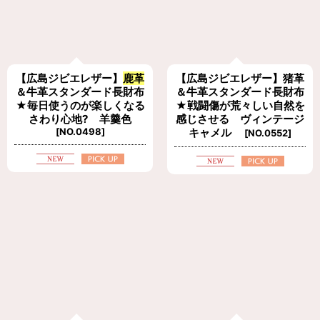
【広島ジビエレザー】
鹿革
【広島ジビエレザー】猪革
＆牛革スタンダード長財布
＆牛革スタンダード長財布
★毎日使うのが楽しくなる
★戦闘傷が荒々しい自然を
さわり心地? 羊羹色
感じさせる ヴィンテージ
[
NO.0498
]
キャメル
[
NO.0552
]