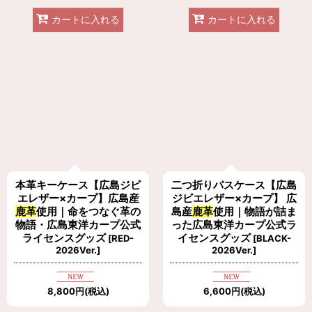
カートに入れる
カートに入れる
本革キーケース【広島ジビ
二つ折りパスケース【広島
エレザー×カープ】広島産
ジビエレザー×カープ】 広
鹿革
使用｜命をつなぐ革の
島産
鹿革
使用｜物語が詰ま
物語・広島東洋カープ公式
った広島東洋カープ公式ラ
ライセンスグッズ
イセンスグッズ
[
RED-
[
BLACK-
2026Ver.
]
2026Ver.
]
8,800
円
(税込)
6,600
円
(税込)