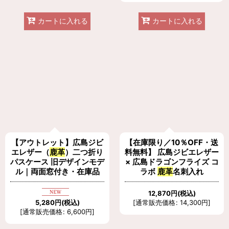
カートに入れる
カートに入れる
【アウトレット】広島ジビ
【在庫限り／10％OFF・送
エレザー（
鹿革
）二つ折り
料無料】 広島ジビエレザー
パスケース 旧デザインモデ
× 広島ドラゴンフライズ コ
ル｜両面窓付き・在庫品
ラボ
鹿革
名刺入れ
12,870
円
(税込)
5,280
円
(税込)
[
通常販売価格
:
14,300
円
]
[
通常販売価格
:
6,600
円
]