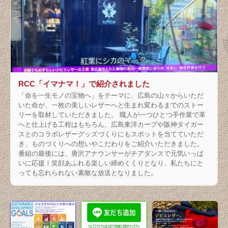
RCC「イマナマ！」で紹介されました
「命を一生モノの宝物へ」をテーマに、広島の山々からいただ
いた命が、一枚の美しいレザーへと生まれ変わるまでのストー
リーを取材していただきました。 職人が一つひとつ手作業で革
へと仕上げる工程はもちろん、広島東洋カープや阪神タイガー
スとのコラボレザーグッズづくりにもスポットを当てていただ
き、ものづくりへの想いやこだわりをご紹介いただきました。
番組の最後には、唐沢アナウンサーがチアダンスで元気いっぱ
いに応援！笑顔あふれる楽しい締めくくりとなり、私たちにと
っても忘れられない素敵な放送となりました。