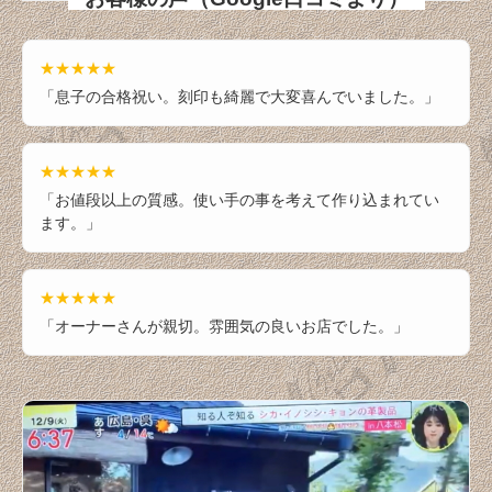
◆◆牛革製品カテゴリ◆◆
★★★★★
「息子の合格祝い。刻印も綺麗で大変喜んでいました。」
牛革財布
牛革コインケース（小銭入れ）
★★★★★
「お値段以上の質感。使い手の事を考えて作り込まれてい
牛革名刺入れ&カード入れ
ます。」
牛革各種専用ケース、ホルダー
★★★★★
牛革キーホルダー
「オーナーさんが親切。雰囲気の良いお店でした。」
牛革ステーショナリー
牛革カバン、ポーチ
牛革小物