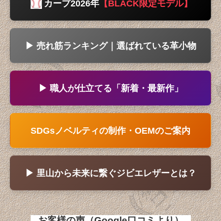
ジビエ革コインケース（小銭入れ）
カープ2026年
【BLACK限定モデル】
ジビエ革本革キーホルダー
▶ 売れ筋ランキング｜選ばれている革小物
ジビエ革携帯/スマホグッズ
ジビエ革小物
▶ 職人が仕立てる「新着・最新作」
ジビエ革カバン、ポーチ
ジビエ革ステーショナリー
SDGsノベルティの制作・OEMのご案内
ジビエ革各種専用ケース、ホルダー
革のメンテナンス用品
▶ 里山から未来に繋ぐジビエレザーとは？
ベルベア＆ベルラビ
ノベルティや記念品に
お客様の声（Google口コミより）