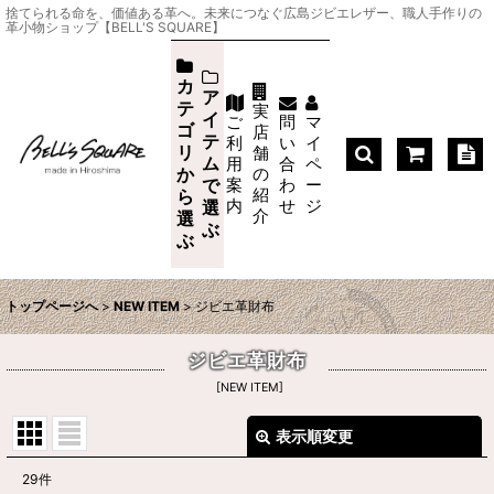
捨てられる命を、価値ある革へ。未来につなぐ広島ジビエレザー、職人手作りの
革小物ショップ【BELL'S SQUARE】
カ
ア
テ
実
イ
ご
問
マ
ゴ
店
テ
利
い
イ
リ
舗
ム
用
合
ペ
か
の
案
わ
ー
で
紹
ら
内
せ
ジ
選
介
選
ぶ
ぶ
トップページへ
>
NEW ITEM
>
ジビエ革財布
ジビエ革財布
[
NEW ITEM
]
表示順変更
閉じる
29
件