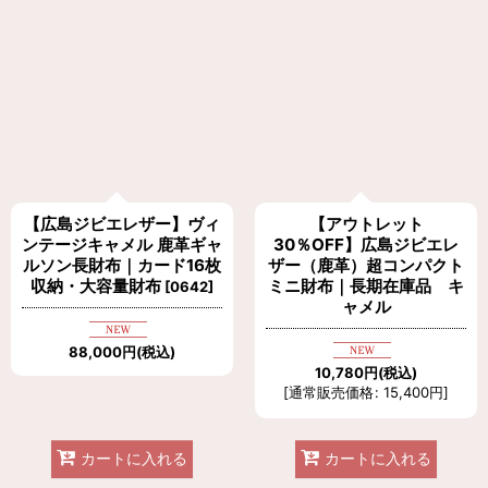
表示数
:
在庫あり
並び順
:
絞り込む
【広島ジビエレザー】ヴィ
【アウトレット
ンテージキャメル 鹿革ギャ
30％OFF】広島ジビエレ
ルソン長財布｜カード16枚
ザー（鹿革）超コンパクト
収納・大容量財布
ミニ財布｜長期在庫品 キ
[
0642
]
ャメル
88,000
円
(税込)
10,780
円
(税込)
[
通常販売価格
:
15,400
円
]
カートに入れる
カートに入れる