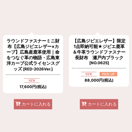
ラウンドファスナーミニ財
【広島ジビエレザー】限定
布【広島ジビエレザー×カ
1点即納可能★ジビエ鹿革
ープ】広島産鹿革使用｜命
＆牛革ラウンドファスナー
をつなぐ革の物語・広島東
長財布 瀬戸内ブラック
洋カープ公式ライセンスグ
[
NO.0625
]
ッズ
[
RED-2026Ver.
]
88,000
円
(税込)
17,600
円
(税込)
カートに入れる
カートに入れる