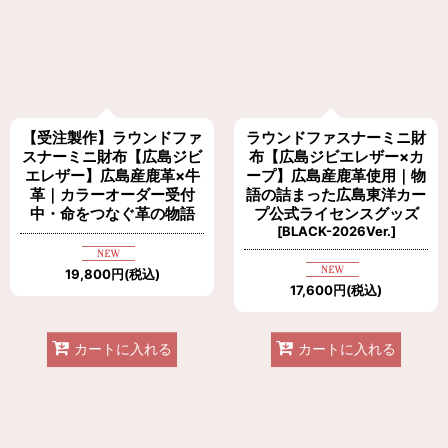
【受注製作】ラウンドファ
ラウンドファスナーミニ財
スナーミニ財布【広島ジビ
布【広島ジビエレザー×カ
エレザー】広島産鹿革×牛
ープ】広島産鹿革使用｜物
革｜カラーオーダー受付
語の詰まった広島東洋カー
中・命をつなぐ革の物語
プ公式ライセンスグッズ
[
BLACK-2026Ver.
]
19,800
円
(税込)
17,600
円
(税込)
カートに入れる
カートに入れる