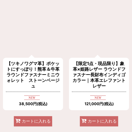
【ツキノワグマ革】ポケッ
【限定1点・現品限り】象
トにすっぽり！熊革＆牛革
革×姫路レザー ラウンドフ
ラウンドファスナーミニウ
ァスナー長財布インディゴ
ォレット ストーンベージ
カラー｜本革エレファント
ュ
レザー
38,500
円
(税込)
121,000
円
(税込)
カートに入れる
カートに入れる