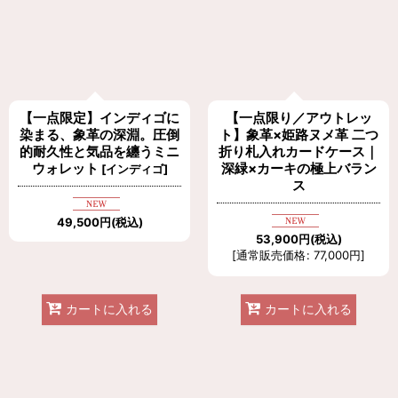
【一点限定】インディゴに
【一点限り／アウトレッ
染まる、象革の深淵。圧倒
ト】象革×姫路ヌメ革 二つ
的耐久性と気品を纏うミニ
折り札入れカードケース｜
ウォレット
深緑×カーキの極上バラン
[
インディゴ
]
ス
49,500
円
(税込)
53,900
円
(税込)
[
通常販売価格
:
77,000
円
]
カートに入れる
カートに入れる