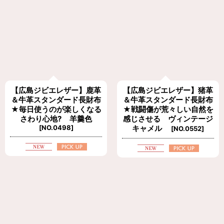
【広島ジビエレザー】鹿革
【広島ジビエレザー】猪革
＆牛革スタンダード長財布
＆牛革スタンダード長財布
★毎日使うのが楽しくなる
★戦闘傷が荒々しい自然を
さわり心地? 羊羹色
感じさせる ヴィンテージ
[
NO.0498
]
キャメル
[
NO.0552
]